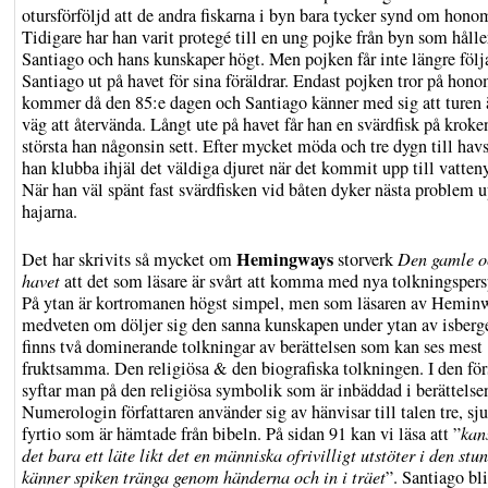
otursförföljd att de andra fiskarna i byn bara tycker synd om hono
Tidigare har han varit protegé till en ung pojke från byn som hålle
Santiago och hans kunskaper högt. Men pojken får inte längre föl
Santiago ut på havet för sina föräldrar. Endast pojken tror på hon
kommer då den 85:e dagen och Santiago känner med sig att turen 
väg att återvända. Långt ute på havet får han en svärdfisk på kroke
största han någonsin sett. Efter mycket möda och tre dygn till hav
han klubba ihjäl det väldiga djuret när det kommit upp till vatten
När han väl spänt fast svärdfisken vid båten dyker nästa problem 
hajarna.
Hemingways
Det har skrivits så mycket om
storverk
Den gamle o
havet
att det som läsare är svårt att komma med nya tolkningspers
På ytan är kortromanen högst simpel, men som läsaren av Hemin
medveten om döljer sig den sanna kunskapen under ytan av isberg
finns två dominerande tolkningar av berättelsen som kan ses mest
fruktsamma. Den religiösa & den biografiska tolkningen. I den för
syftar man på den religiösa symbolik som är inbäddad i berättelse
Numerologin författaren använder sig av hänvisar till talen tre, sj
fyrtio som är hämtade från bibeln. På sidan 91 kan vi läsa att ”
kan
det bara ett läte likt det en människa ofrivilligt utstöter i den stu
känner spiken tränga genom händerna och in i träet
”. Santiago bli