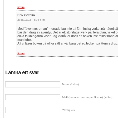
Svara
Erik Göthlin
2011/12/18 - 3:39 e m
Med ”äventyrsroman” menade jag inte att förminska verket på något sä
bär den drag av äventyr. Det är ett storslaget verk på flera plan, vilket
olika tolkningarna visar. Jag vidhåller dock att boken inte minst handla
manlighet.
Att vi läser boken på olika sätt är väl bara det ett tecken på Hem’s dju
Svara
Lämna ett svar
Namn (krävs)
Mail (kommer inte att publiceras) (krävs)
Webbplats