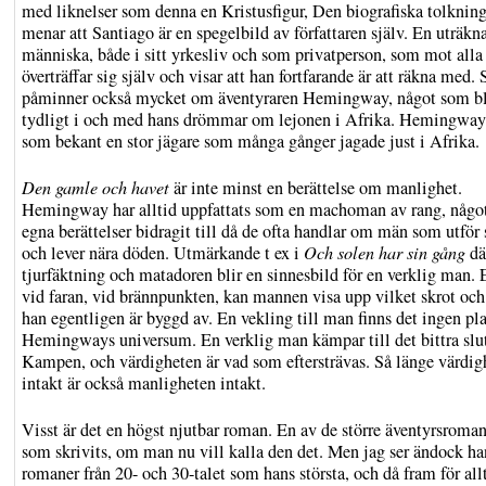
med liknelser som denna en Kristusfigur, Den biografiska tolknin
menar att Santiago är en spegelbild av författaren själv. En uträkn
människa, både i sitt yrkesliv och som privatperson, som mot alla
överträffar sig själv och visar att han fortfarande är att räkna med.
påminner också mycket om äventyraren Hemingway, något som bl
tydligt i och med hans drömmar om lejonen i Afrika. Hemingway 
som bekant en stor jägare som många gånger jagade just i Afrika.
Den gamle och havet
är inte minst en berättelse om manlighet.
Hemingway har alltid uppfattats som en machoman av rang, någo
egna berättelser bidragit till då de ofta handlar om män som utför
och lever nära döden. Utmärkande t ex i
Och solen har sin gång
dä
tjurfäktning och matadoren blir en sinnesbild för en verklig man. 
vid faran, vid brännpunkten, kan mannen visa upp vilket skrot och
han egentligen är byggd av. En vekling till man finns det ingen plat
Hemingways universum. En verklig man kämpar till det bittra slut
Kampen, och värdigheten är vad som eftersträvas. Så länge värdig
intakt är också manligheten intakt.
Visst är det
en högst njutbar roman. En av de större äventyrsroma
som skrivits, om man nu vill kalla den det. Men jag ser ändock ha
romaner från 20- och 30-talet som hans största, och då fram för all