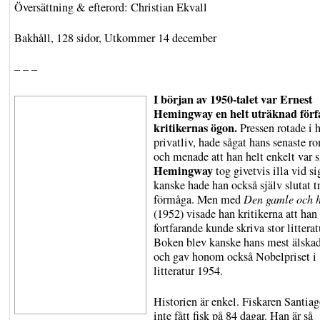
Översättning & efterord: Christian Ekvall
Bakhåll, 128 sidor, Utkommer 14 december
– – –
I början av 1950-talet var Ernest
Hemingway en helt uträknad förfa
kritikernas ögon.
Pressen rotade i 
privatliv, hade sågat hans senaste r
och menade att han helt enkelt var s
Hemingway
tog givetvis illa vid s
kanske hade han också själv slutat t
förmåga. Men med
Den gamle och 
(1952) visade han kritikerna att han
fortfarande kunde skriva stor litterat
Boken blev kanske hans mest älskad
och gav honom också Nobelpriset i
litteratur 1954.
Historien är enkel. Fiskaren Santiag
inte fått fisk på 84 dagar. Han är så