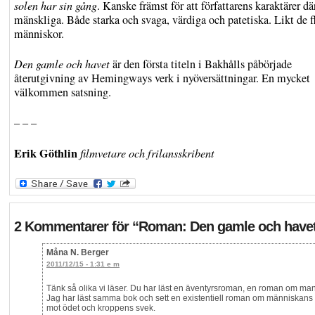
solen har sin gång
. Kanske främst för att författarens karaktärer där
mänskliga. Både starka och svaga, värdiga och patetiska. Likt de f
människor.
Den gamle och havet
är den första titeln i Bakhålls påbörjade
återutgivning av Hemingways verk i nyöversättningar. En mycket
välkommen satsning.
– – –
Erik Göthlin
filmvetare och frilansskribent
2 Kommentarer för
“Roman: Den gamle och have
Måna N. Berger
2011/12/15 - 1:31 e m
Tänk så olika vi läser. Du har läst en äventyrsroman, en roman om man
Jag har läst samma bok och sett en existentiell roman om människan
mot ödet och kroppens svek.