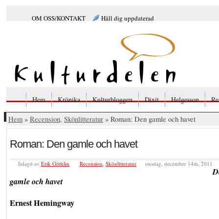
OM OSS/KONTAKT
Håll dig uppdaterad
Hem
Krönika
Kulturbloggen
Dixit
Helgesson
Re
Hem
»
Recension
,
Skönlitteratur
» Roman: Den gamle och havet
Roman: Den gamle och havet
Inlagd av
Erik Göthlin
Recension
,
Skönlitteratur
onsdag, december 14th, 2011
D
gamle och havet
Ernest Hemingway