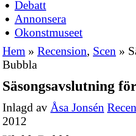
Debatt
Annonsera
Okonstmuseet
Hem
»
Recension
,
Scen
» S
Bubbla
Säsongsavslutning fö
Inlagd av
Åsa Jonsén
Recen
2012