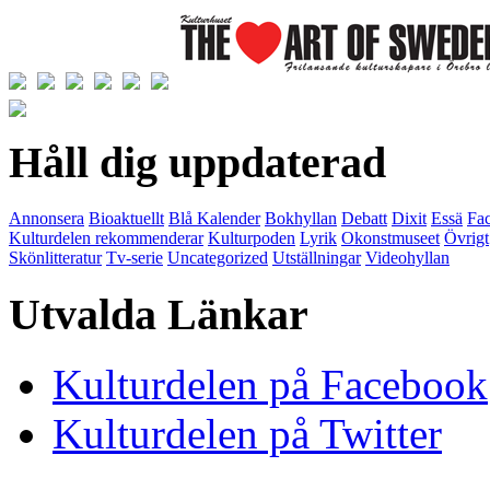
Håll dig uppdaterad
Annonsera
Bioaktuellt
Blå Kalender
Bokhyllan
Debatt
Dixit
Essä
Fac
Kulturdelen rekommenderar
Kulturpoden
Lyrik
Okonstmuseet
Övrigt
Skönlitteratur
Tv-serie
Uncategorized
Utställningar
Videohyllan
Utvalda Länkar
Kulturdelen på Facebook
Kulturdelen på Twitter