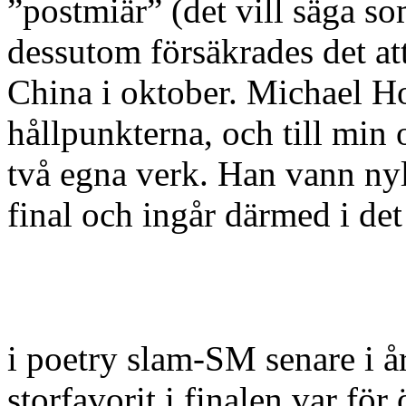
”postmiär” (det vill säga so
dessutom försäkrades det at
China i oktober. Michael H
hållpunkterna, och till min 
två egna verk. Han vann ny
final och ingår därmed i de
i poetry slam-SM senare i å
storfavorit i finalen var för