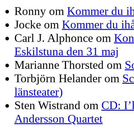
Ronny
om
Kommer du ih
Jocke
om
Kommer du ihå
Carl J. Alphonce
om
Kon
Eskilstuna den 31 maj
Marianne Thorsted
om
S
Torbjörn Helander
om
Sc
länsteater)
Sten Wistrand
om
CD: I’
Andersson Quartet