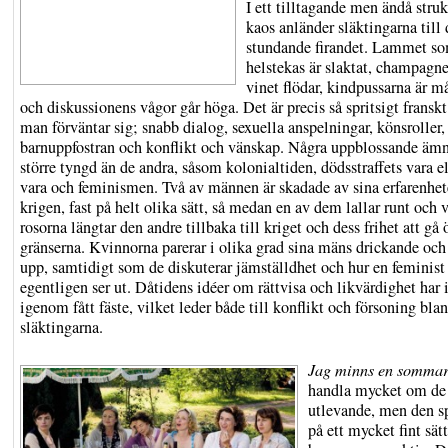
I ett tilltagande men ändå struk
kaos anländer släktingarna till 
stundande firandet. Lammet s
helstekas är slaktat, champagn
vinet flödar, kindpussarna är m
och diskussionens vågor går höga. Det är precis så spritsigt fransk
man förväntar sig; snabb dialog, sexuella anspelningar, könsroller, 
barnuppfostran och konflikt och vänskap. Några uppblossande ämn
större tyngd än de andra, såsom kolonialtiden, dödsstraffets vara el
vara och feminismen. Två av männen är skadade av sina erfarenhet
krigen, fast på helt olika sätt, så medan en av dem lallar runt och 
rosorna längtar den andre tillbaka till kriget och dess frihet att gå 
gränserna. Kvinnorna parerar i olika grad sina mäns drickande och
upp, samtidigt som de diskuterar jämställdhet och hur en feminist
egentligen ser ut. Dåtidens idéer om rättvisa och likvärdighet har i
igenom fått fäste, vilket leder både till konflikt och försoning bla
släktingarna.
Jag minns en somma
handla mycket om de
utlevande, men den s
på ett mycket fint sätt