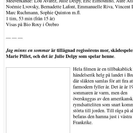
Medverkande: Lou Avarez, Julie Delpy, Eric Elmosnino, Aure Ati
Noémie Lvovsky, Bernadette Lafont, Emmanuelle Riva, Vincent L
Marc Ruchmann, Sophie Quinton m.fl.
1 tim, 53 min (från 15 år)
Visas på Bio Roxy i Örebro
— — —
Jag minns en sommar
är tillägnad regissörens mor, skådespel
Marie Pillet, och det är Julie Delpy som spelar henne
.
Hela filmen är en tillbakablick
händelserik helg på landet i Br
där släkten samlas för att fira at
farmodern fyller år. Det är år 1
sommaren är varm, men den
överskuggas av den amerikansk
rymdsatteliten som snart komm
störta till jorden. Till råga på a
befaras den hamna just i västra
Frankrike.