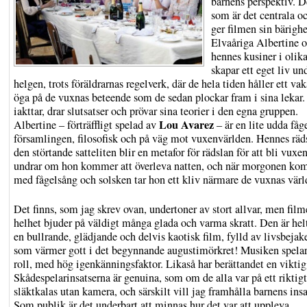
barnens perspektiv. D
som är det centrala o
ger filmen sin bärighe
Elvaåriga Albertine 
hennes kusiner i olika
skapar ett eget liv un
helgen, trots föräldrarnas regelverk, där de hela tiden håller ett va
öga på de vuxnas beteende som de sedan plockar fram i sina lekar
iakttar, drar slutsatser och prövar sina teorier i den egna gruppen.
Lou Avarez
Albertine – förträffligt spelad av
– är en lite udda fåge
församlingen, filosofisk och på väg mot vuxenvärlden. Hennes räds
den störtande satteliten blir en metafor för rädslan för att bli vuxe
undrar om hon kommer att överleva natten, och när morgonen ko
med fågelsång och solsken tar hon ett kliv närmare de vuxnas värl
Det finns, som jag skrev ovan, undertoner av stort allvar, men film
helhet bjuder på väldigt många glada och varma skratt. Den är hel
en bullrande, glädjande och delvis kaotisk film, fylld av livsbejake
som värmer gott i det begynnande augustimörkret! Musiken spelar
roll, med hög igenkänningsfaktor. Likaså har berättandet en viktig 
Skådespelarinsatserna är genuina, som om de alla var på ett riktigt
släktkalas utan kamera, och särskilt vill jag framhålla barnens insa
Som publik är det underbart att minnas hur det var att uppleva