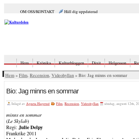
OM OSS/KONTAKT
Håll dig uppdaterad
Hem
Krönika
Kulturbloggen
Dixit
Helgesson
Re
Hem
»
Film
,
Recension
,
Videohyllan
» Bio: Jag minns en sommar
Bio: Jag minns en sommar
Inlagd av
Agneta Hagerud
Film
,
Recension
,
Videohyllan
söndag, augusti 12th, 2
minns en sommar
(
Le Skylab
)
Julie Delpy
Regi:
Frankrike 2011