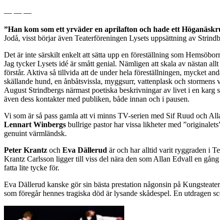
— — —
”Han kom som ett yrväder en aprilafton och hade ett Höganäskr
Jodå, visst börjar även Teaterföreningen Lysets uppsättning av Strin
Det är inte särskilt enkelt att sätta upp en föreställning som Hemsöbor
Jag tycker Lysets idé är smått genial. Nämligen att skala av nästan all
förstår. Aktiva så tillvida att de under hela föreställningen, mycket 
skällande hund, en ånbåtsvissla, myggsurr, vattenplask och stormens vi
August Strindbergs närmast poetiska beskrivningar av livet i en karg
även dess kontakter med publiken, både innan och i pausen.
Vi som är så pass gamla att vi minns TV-serien med Sif Ruud och Alla
Lennart Winbergs
bullrige pastor har vissa likheter med ”originalet
genuint värmländsk.
Peter Krantz
och
Eva Dällerud
är och har alltid varit ryggraden i T
Krantz Carlsson ligger till viss del nära den som Allan Edvall en gång
fatta lite tycke för.
Eva Dällerud kanske gör sin bästa prestation någonsin på Kungsteate
som föregår hennes tragiska död är lysande skådespel. En utdragen scen 