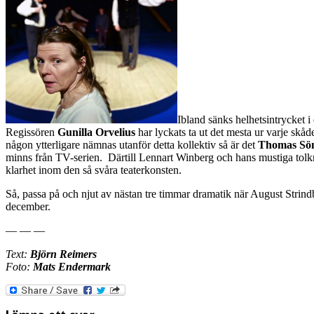
Ibland sänks helhetsintrycket i
Regissören
Gunilla Orvelius
har lyckats ta ut det mesta ur varje skåd
någon ytterligare nämnas utanför detta kollektiv så är det
Thomas Sö
minns från TV-serien. Därtill Lennart Winberg och hans mustiga tolkni
klarhet inom den så svåra teaterkonsten.
Så, passa på och njut av nästan tre timmar dramatik när August Strindb
december.
— — —
Text:
Björn Reimers
Foto:
Mats Endermark