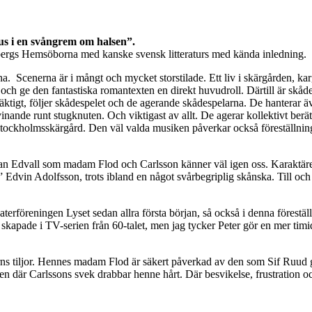
us i en svångrem om halsen”.
dbergs Hemsöborna med kanske svensk litteraturs med kända inledning.
na. Scenerna är i mångt och mycket storstilade. Ett liv i skärgården, ka
t och ge den fantastiska romantexten en direkt huvudroll. Därtill är skå
andäktigt, följer skådespelet och de agerande skådespelarna. De hantera
nande runt stugknuten. Och viktigast av allt. De agerar kollektivt berät
 stockholmsskärgård. Den väl valda musiken påverkar också föreställnin
n Edvall som madam Flod och Carlsson känner väl igen oss. Karaktärerna 
s” Edvin Adolfsson, trots ibland en något svårbegriplig skånska.
Till oc
eaterföreningen Lyset sedan allra första början, så också i denna förestä
 skapade i TV-serien från 60-talet, men jag tycker Peter gör en mer tim
rns tiljor. Hennes madam Flod är säkert påverkad av den som Sif Ruud 
där Carlssons svek drabbar henne hårt. Där besvikelse, frustration och b