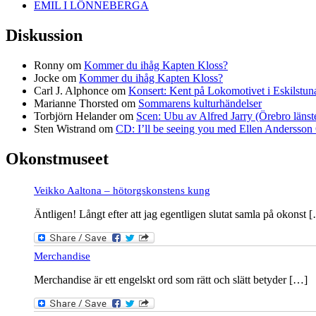
EMIL I LÖNNEBERGA
Diskussion
Ronny
om
Kommer du ihåg Kapten Kloss?
Jocke
om
Kommer du ihåg Kapten Kloss?
Carl J. Alphonce
om
Konsert: Kent på Lokomotivet i Eskilstun
Marianne Thorsted
om
Sommarens kulturhändelser
Torbjörn Helander
om
Scen: Ubu av Alfred Jarry (Örebro länst
Sten Wistrand
om
CD: I’ll be seeing you med Ellen Andersson 
Okonstmuseet
Veikko Aaltona – hötorgskonstens kung
Äntligen! Långt efter att jag egentligen slutat samla på okonst 
Merchandise
Merchandise är ett engelskt ord som rätt och slätt betyder […]