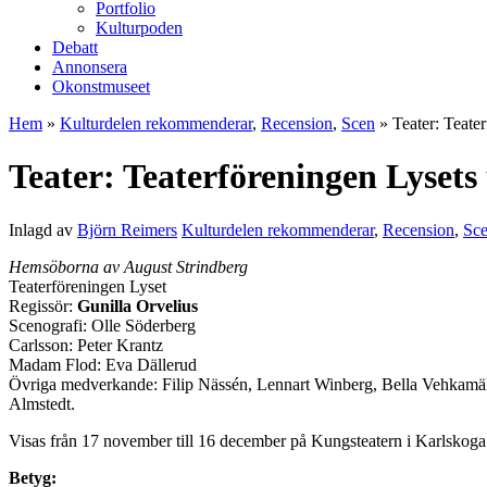
Portfolio
Kulturpoden
Debatt
Annonsera
Okonstmuseet
Hem
»
Kulturdelen rekommenderar
,
Recension
,
Scen
» Teater: Teate
Teater: Teaterföreningen Lyset
Inlagd av
Björn Reimers
Kulturdelen rekommenderar
,
Recension
,
Sc
Hemsöborna av August Strindberg
Teaterföreningen Lyset
Regissör:
Gunilla Orvelius
Scenografi: Olle Söderberg
Carlsson: Peter Krantz
Madam Flod: Eva Dällerud
Övriga medverkande: Filip Nässén, Lennart Winberg, Bella Vehkamä
Almstedt.
Visas från 17 november till 16 december på Kungsteatern i Karlskoga
Betyg: