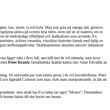
rghet, hav, storm, is och kyla. Man kan göra på många sätt, givetvis.
despelarna aktiva på scenen hela tiden,
även när de är inaktiva om ni
r även de nödvändiga effektljud och ljudkulisser som används. En
tarrösten, avlöser varandra, växeldrar historien framåt med hjälp av
gens helhetsupplevelse. Skådespelarnas absoluta närvaro inkluderar
ligger nära i flera fall, speciellt just de två nämnda, men även
h med
Peter Krantz
värmländska dialekt känns mer Allan Edvallsk än
llning. Ett strävsamt par som känns givna i de två huvudrollerna. Peter
id och lågmäld Carlsson som man, trots hans manipulerande, är lätt att
gestaltade, men ändå har Eva hittat sin egen ”Moster”. Dramatiken
rustet hjärta till slut bryter ner henne.