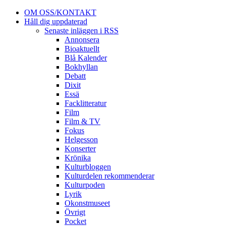
OM OSS/KONTAKT
Håll dig uppdaterad
Senaste inläggen i RSS
Annonsera
Bioaktuellt
Blå Kalender
Bokhyllan
Debatt
Dixit
Essä
Facklitteratur
Film
Film & TV
Fokus
Helgesson
Konserter
Krönika
Kulturbloggen
Kulturdelen rekommenderar
Kulturpoden
Lyrik
Okonstmuseet
Övrigt
Pocket