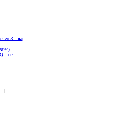
a den 31 maj
eater)
Quartet
[…]