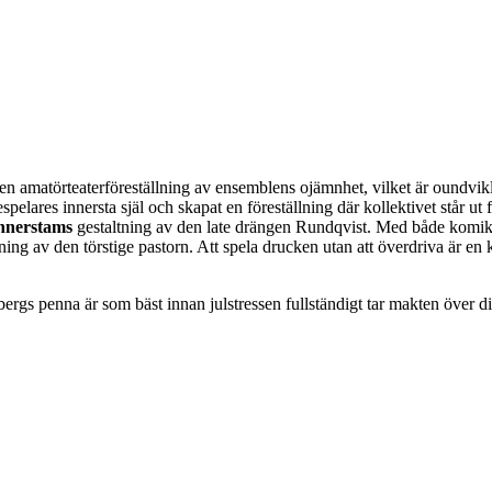
 en amatörteaterföreställning av ensemblens ojämnhet, vilket är oundvikl
espelares innersta själ och skapat en föreställning där kollektivet står u
nnerstams
gestaltning av den late drängen Rundqvist. Med både komik 
ng av den törstige pastorn. Att spela drucken utan att överdriva är en 
ergs penna är som bäst innan julstressen fullständigt tar makten över di