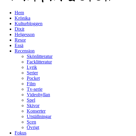
Hem
Krönika
Kulturbloggen
Dixit
Helgesson
Resor
Essä
Recension
Skönlitteratur
Facklitteratur
Lyrik
Serier
Pocket
Film
Tv-serie
Videohyllan
Spel
Skivor
Konserter
Utställningar
Scen
Övrigt
Fokus