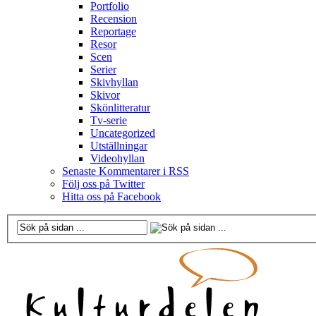
Portfolio
Recension
Reportage
Resor
Scen
Serier
Skivhyllan
Skivor
Skönlitteratur
Tv-serie
Uncategorized
Utställningar
Videohyllan
Senaste Kommentarer i RSS
Följ oss på Twitter
Hitta oss på Facebook