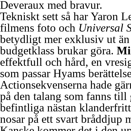
Deveraux med bravur.
Tekniskt sett så har Yaron L
filmens foto och
Universal 
betydligt mer exklusiv ut ä
budgetklass brukar göra.
Mi
effektfull och hård, en vres
som passar Hyams berättels
Actionsekvenserna hade gärn
på den talang som fanns till
befintliga nästan klanderfri
nosar på ett svart bråddjup m
Kanske kommer det i den upp