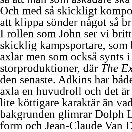
Och med så skickligt kompon
att klippa sönder något så br
I rollen som John ser vi bri
skicklig kampsportare, som b
axlar men som också synts i 
storproduktioner, där
The Ex
den senaste. Adkins har både
axla en huvudroll och det är 
lite köttigare karaktär än va
bakgrunden glimrar Dolph 
form och Jean-Claude Van 