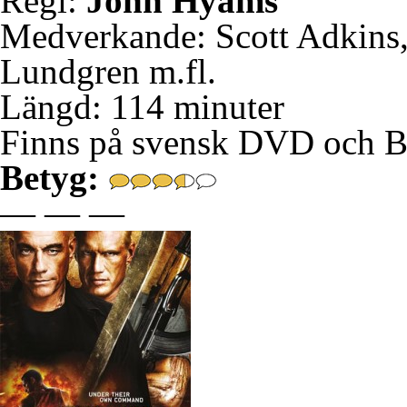
Regi:
John Hyams
Medverkande: Scott Adkins
Lundgren m.fl.
Längd: 114 minuter
Finns på svensk DVD och B
Betyg:
— — —