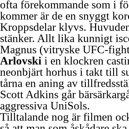
ofta förekommande som i fö
kommer är de en snyggt kore
Kroppsdelar klyvs. Huvuden
stänker. Allt lika kunnigt isc
Magnus (vitryske UFC-figh
Arlovski
i en klockren casti
neonbjärt horhus i takt till s
tårna en aning av tillfredsstä
Scott Adkins går bärsärkargå
aggressiva UniSols.
Tilltalande nog är filmen oc
så att man som åskådare ska 