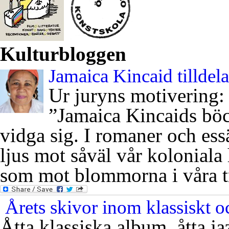
Kulturbloggen
Jamaica Kincaid tilldel
Ur juryns motivering:
”Jamaica Kincaids böck
vidga sig. I romaner och essä
ljus mot såväl vår koloniala 
som mot blommorna i våra t
Årets skivor inom klassiskt oc
Åtta klassiska album, åtta j