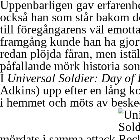
Uppenbarligen gav erfarenhe
också han som står bakom den
till föregångarens väl emot
framgång kunde han ha gjort d
redan plöjda fåran, men istä
påfallande mörk historia so
I
Universal Soldier: Day of
Adkins) upp efter en lång ko
i hemmet och möts av besked
mördats i samma attack.