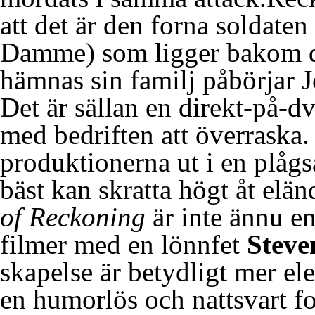
att det är den forna soldat
Damme) som ligger bakom då
hämnas sin familj påbörjar J
Det är sällan en direkt-på-d
med bedriften att överraska.
produktionerna ut i en plå
bäst kan skratta högt åt elä
of Reckoning
är inte ännu en
filmer med en lönnfet
Steve
skapelse är betydligt mer ele
en humorlös och nattsvart f