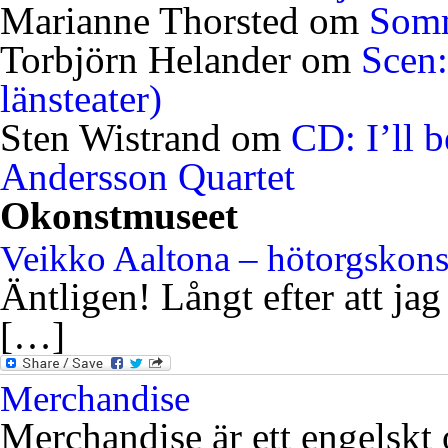
Marianne Thorsted
om
Somm
Torbjörn Helander
om
Scen:
länsteater)
Sten Wistrand
om
CD: I’ll 
Andersson Quartet
Okonstmuseet
Veikko Aaltona – hötorgskon
Äntligen! Långt efter att jag
[…]
Merchandise
Merchandise är ett engelskt 