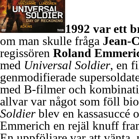
1992 var ett b
om man skulle fråga
Jean-
regissören
Roland Emmeri
med
Universal Soldier
, en 
genmodifierade supersoldater
med B-filmer och kombinati
allvar var något som föll b
Soldier
blev en kassasuccé
Emmerich en rejäl knuff fram
En uppföljare var att vänta