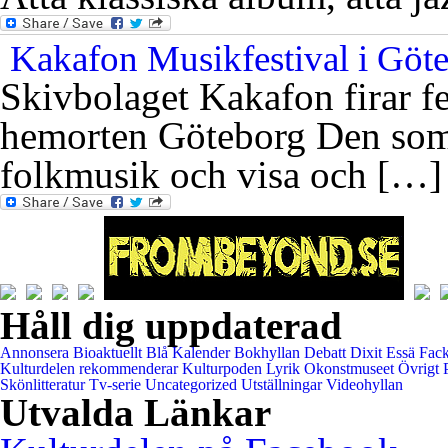
Kakafon Musikfestival i Göt
Skivbolaget Kakafon firar f
hemorten Göteborg Den som n
folkmusik och visa och […]
Håll dig uppdaterad
Annonsera
Bioaktuellt
Blå Kalender
Bokhyllan
Debatt
Dixit
Essä
Fack
Kulturdelen rekommenderar
Kulturpoden
Lyrik
Okonstmuseet
Övrigt
Skönlitteratur
Tv-serie
Uncategorized
Utställningar
Videohyllan
Utvalda Länkar