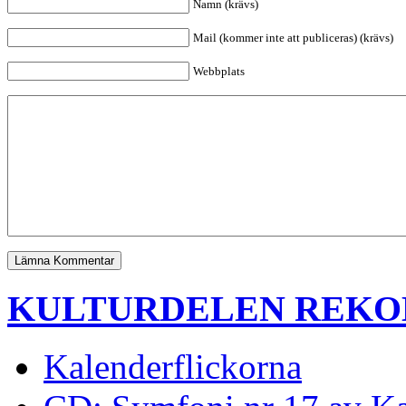
Namn (krävs)
Mail (kommer inte att publiceras) (krävs)
Webbplats
KULTURDELEN REK
Kalenderflickorna