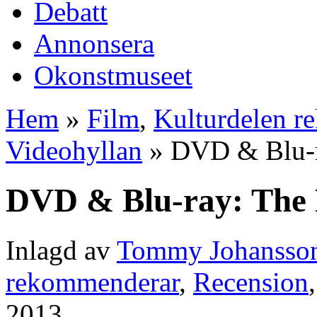
Debatt
Annonsera
Okonstmuseet
Hem
»
Film
,
Kulturdelen r
Videohyllan
» DVD & Blu-r
DVD & Blu-ray: The
Inlagd av
Tommy Johansso
rekommenderar
,
Recension
2013