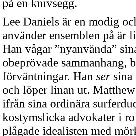
på en knivsegg.
Lee Daniels är en modig och
använder ensemblen på är lik
Han vågar ”nyanvända” sina 
obeprövade sammanhang, bor
förväntningar. Han
ser
sina
och löper linan ut. Matthe
ifrån sina ordinära surferd
kostymslicka advokater i r
plågade idealisten med mörk