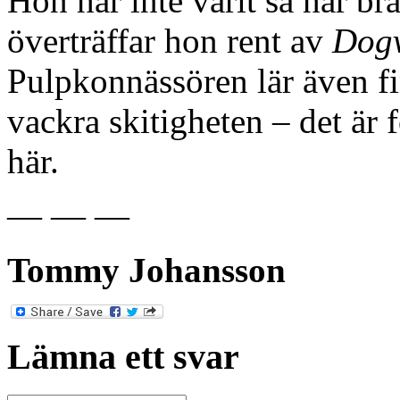
Hon har inte varit så här br
överträffar hon rent av
Dogv
Pulpkonnässören lär även finn
vackra skitigheten – det är 
här.
— — —
Tommy Johansson
Lämna ett svar