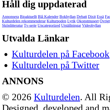
Håll dig uppdaterad
Annonsera
Bioaktuellt
Blå Kalender
Bokhyllan
Debatt
Dixit
Essä
Fac
Kulturdelen rekommenderar
Kulturpoden
Lyrik
Okonstmuseet
Övrigt
Skönlitteratur
Tv-serie
Uncategorized
Utställningar
Videohyllan
Utvalda Länkar
Kulturdelen på Facebook
Kulturdelen på Twitter
ANNONS
© 2026
Kulturdelen
. All R
Designed, developed and m