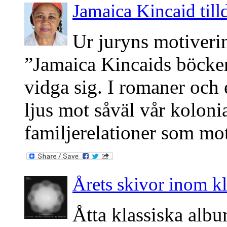
Jamaica Kincaid till
Ur juryns motiveri
”Jamaica Kincaids böcker 
vidga sig. I romaner och e
ljus mot såväl vår kolonia
familjerelationer som mo
Årets skivor inom kla
Åtta klassiska albu