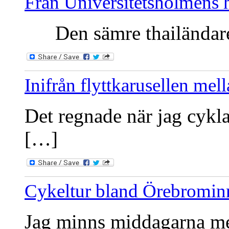
Från Universitetsholmens 
Den sämre thailändaren
Inifrån flyttkarusellen me
Det regnade när jag cykla
[…]
Cykeltur bland Örebromin
Jag minns middagarna med