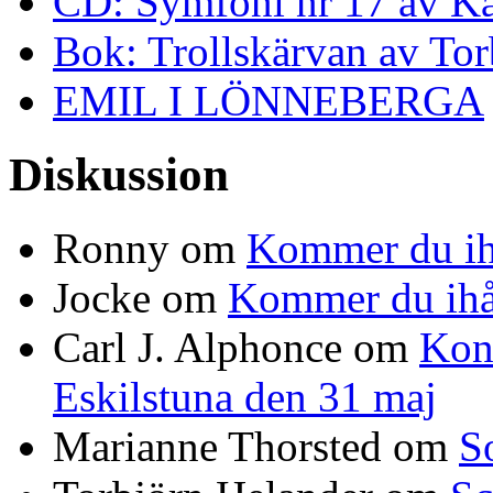
CD: Symfoni nr 17 av K
Bok: Trollskärvan av To
EMIL I LÖNNEBERGA
Diskussion
Ronny
om
Kommer du ih
Jocke
om
Kommer du ihå
Carl J. Alphonce
om
Kon
Eskilstuna den 31 maj
Marianne Thorsted
om
S