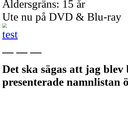
Åldersgräns: 15 år
Ute nu på DVD & Blu-ray
— — —
Det ska sägas att jag ble
presenterade namnlistan ö