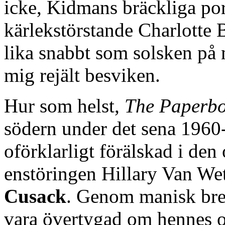
icke, Kidmans bräckliga por
kärlekstörstande Charlotte 
lika snabbt som solsken på
mig rejält besviken.
Hur som helst,
The Paperb
södern under det sena 1960-t
oförklarligt förälskad i d
enstöringen Hillary Van Wet
Cusack
. Genom manisk bre
vara övertygad om hennes oc