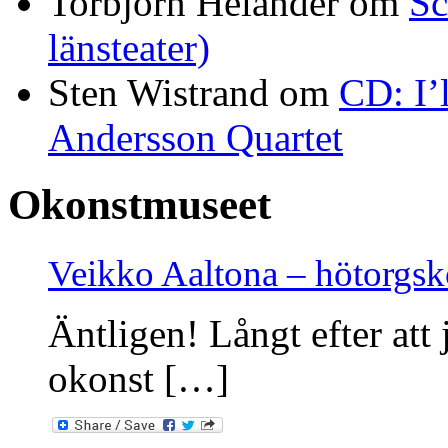
Torbjörn Helander
om
Sc
länsteater)
Sten Wistrand
om
CD: I’
Andersson Quartet
Okonstmuseet
Veikko Aaltona – hötorgs
Äntligen! Långt efter att 
okonst […]