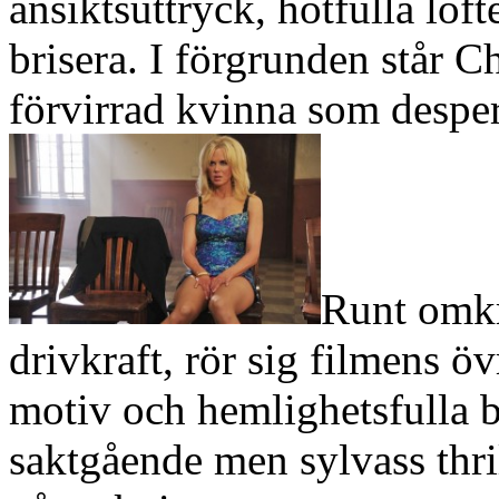
ansiktsuttryck, hotfulla lö
brisera. I förgrunden står Ch
förvirrad kvinna som desper
Runt omk
drivkraft, rör sig filmens ö
motiv och hemlighetsfulla be
saktgående men sylvass thri