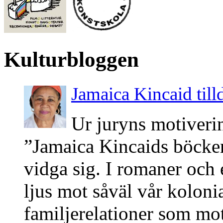
Kulturbloggen
Jamaica Kincaid till
Ur juryns motiveri
”Jamaica Kincaids böcker 
vidga sig. I romaner och e
ljus mot såväl vår kolonia
familjerelationer som mo