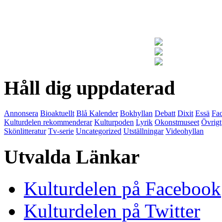
Håll dig uppdaterad
Annonsera
Bioaktuellt
Blå Kalender
Bokhyllan
Debatt
Dixit
Essä
Fac
Kulturdelen rekommenderar
Kulturpoden
Lyrik
Okonstmuseet
Övrigt
Skönlitteratur
Tv-serie
Uncategorized
Utställningar
Videohyllan
Utvalda Länkar
Kulturdelen på Facebook
Kulturdelen på Twitter