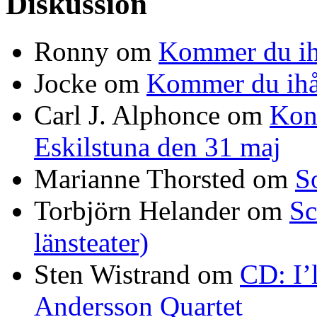
Diskussion
Ronny
om
Kommer du ih
Jocke
om
Kommer du ihå
Carl J. Alphonce
om
Kon
Eskilstuna den 31 maj
Marianne Thorsted
om
S
Torbjörn Helander
om
Sc
länsteater)
Sten Wistrand
om
CD: I’
Andersson Quartet