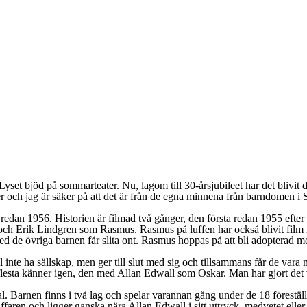
yset bjöd på sommarteater. Nu, lagom till 30-årsjubileet har det blivit d
ser och jag är säker på att det är från de egna minnena från barndomen 
an 1956. Historien är filmad två gånger, den första redan 1955 efter
ch Erik Lindgren som Rasmus. Rasmus på luffen har också blivit film i
de övriga barnen får slita ont. Rasmus hoppas på att bli adopterad men
inte ha sällskap, men ger till slut med sig och tillsammans får de vara
 flesta känner igen, den med Allan Edwall som Oskar. Man har gjort det
l. Barnen finns i två lag och spelar varannan gång under de 18 förestäl
ffaren och ligger ganska nära Allan Edwall i sitt uttryck, medvetet ell