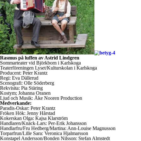
Rasmus på luffen av Astrid Lindgren
Sommarteater vid Björkborn i Karlskoga
Teaterföreningen Lyset/Kulturskolan i Karlskoga
Producent: Peter Krantz
Regi: Eva Dällerud
Scenografi: Olle Söderberg
Rekvisita: Pia Stäring
Kostym; Johanna Oranen
Ljud och Musik: Åke Nooren Production
Medverkande:
Paradis-Oskar: Peter Krantz
Fröken Hök: Jenny Hårstad
Kokerskan Olga: Kajsa Klarström
Handlaren/Knäck-Lars: Per-Erik Johansson
Handlarfru/Fru Hedberg/Martina: Ann-Louise Magnusson
Torparfrun/Lille Sara: Veronica Hjalmarsson
Konstapel Andersson/Bonden Nilsson: Stefan Almstedt