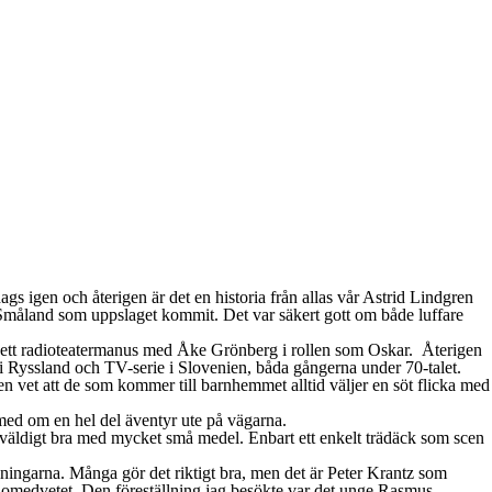
ags igen och återigen är det en historia från allas vår Astrid Lindgren
i Småland som uppslaget kommit. Det var säkert gott om både luffare
 ett radioteatermanus med Åke Grönberg i rollen som Oskar. Återigen
 Ryssland och TV-serie i Slovenien, båda gångerna under 70-talet.
 vet att de som kommer till barnhemmet alltid väljer en söt flicka med
 med om en hel del äventyr ute på vägarna.
 väldigt bra med mycket små medel. Enbart ett enkelt trädäck som scen
lningarna. Många gör det riktigt bra, men det är Peter Krantz som
er omedvetet. Den föreställning jag besökte var det unge Rasmus