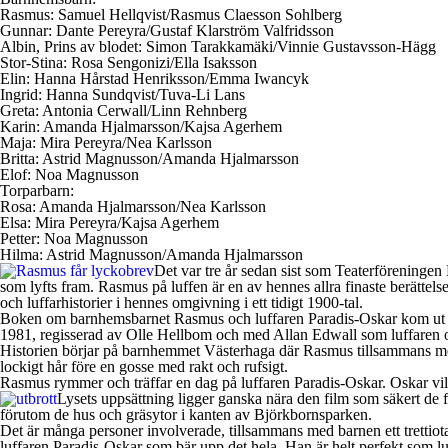
Rasmus: Samuel Hellqvist/Rasmus Claesson Sohlberg
Gunnar: Dante Pereyra/Gustaf Klarström Valfridsson
Albin, Prins av blodet: Simon Tarakkamäki/Vinnie Gustavsson-Hägg
Stor-Stina: Rosa Sengonizi/Ella Isaksson
Elin: Hanna Hårstad Henriksson/Emma Iwancyk
Ingrid: Hanna Sundqvist/Tuva-Li Lans
Greta: Antonia Cerwall/Linn Rehnberg
Karin: Amanda Hjalmarsson/Kajsa Agerhem
Maja: Mira Pereyra/Nea Karlsson
Britta: Astrid Magnusson/Amanda Hjalmarsson
Elof: Noa Magnusson
Torparbarn:
Rosa: Amanda Hjalmarsson/Nea Karlsson
Elsa: Mira Pereyra/Kajsa Agerhem
Petter: Noa Magnusson
Hilma: Astrid Magnusson/Amanda Hjalmarsson
Det var tre år sedan sist som Teaterföreningen L
som lyfts fram. Rasmus på luffen är en av hennes allra finaste berättel
och luffarhistorier i hennes omgivning i ett tidigt 1900-tal.
Boken om barnhemsbarnet Rasmus och luffaren Paradis-Oskar kom ut red
1981, regisserad av Olle Hellbom och med Allan Edwall som luffaren o
Historien börjar på barnhemmet Västerhaga där Rasmus tillsammans med 
lockigt hår före en gosse med rakt och rufsigt.
Rasmus rymmer och träffar en dag på luffaren Paradis-Oskar. Oskar vill 
Lysets uppsättning ligger ganska nära den film som säkert de
förutom de hus och gräsytor i kanten av Björkbornsparken.
Det är många personer involverade, tillsammans med barnen ett trettiota
luffaren Paradis-Oskar som bär upp det hela. Han är helt perfekt som lu