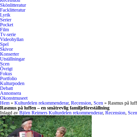
Recension
Skönlitteratur
Facklitteratur
Lyrik
Serier
Pocket
Film
Tv-serie
Videohyllan
Spel
Skivor
Konserter
Utställningar
Scen
Övrigt
Fokus
Portfolio
Kulturpoden
Debatt
Annonsera
Okonstmuseet
Hem
»
Kulturdelen rekommenderar
,
Recension
,
Scen
» Rasmus på luffe
Rasmus på luffen – en småtrevlig familjeföreställning
Inlagd av
Björn Reimers
Kulturdelen rekommenderar
,
Recension
,
Sce