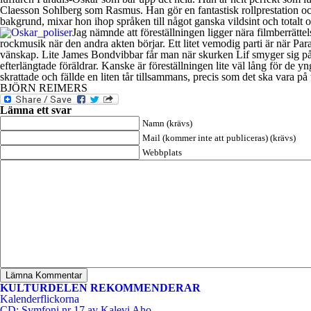
Claesson Sohlberg som Rasmus. Han gör en fantastisk rollprestation och 
bakgrund, mixar hon ihop språken till något ganska vildsint och totalt o
Jag nämnde att föreställningen ligger nära filmberrätt
rockmusik när den andra akten börjar. Ett litet vemodig parti är när 
vänskap. Lite James Bondvibbar får man när skurken Lif smyger sig på R
efterlängtade föräldrar. Kanske är föreställningen lite väl lång för d
skrattade och fällde en liten tår tillsammans, precis som det ska vara 
BJÖRN REIMERS
Lämna ett svar
Namn (krävs)
Mail (kommer inte att publiceras) (krävs)
Webbplats
KULTURDELEN REKOMMENDERAR
Kalenderflickorna
CD: Symfoni nr 17 av Kalevi Aho