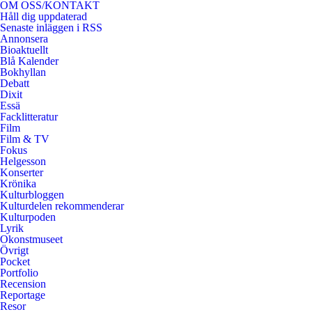
OM OSS/KONTAKT
Håll dig uppdaterad
Senaste inläggen i RSS
Annonsera
Bioaktuellt
Blå Kalender
Bokhyllan
Debatt
Dixit
Essä
Facklitteratur
Film
Film & TV
Fokus
Helgesson
Konserter
Krönika
Kulturbloggen
Kulturdelen rekommenderar
Kulturpoden
Lyrik
Okonstmuseet
Övrigt
Pocket
Portfolio
Recension
Reportage
Resor