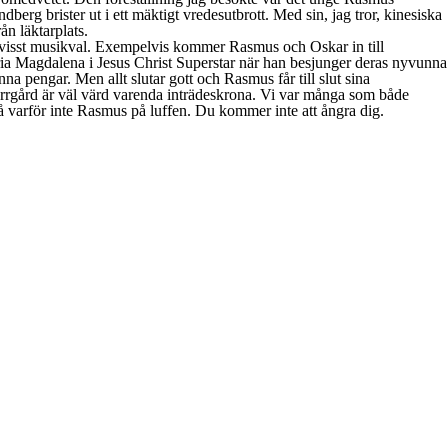
rg brister ut i ett mäktigt vredesutbrott. Med sin, jag tror, kinesiska
ån läktarplats.
ch visst musikval. Exempelvis kommer Rasmus och Oskar in till
ria Magdalena i Jesus Christ Superstar när han besjunger deras nyvunna
pengar. Men allt slutar gott och Rasmus får till slut sina
Herrgård är väl värd varenda inträdeskrona. Vi var många som både
så varför inte Rasmus på luffen. Du kommer inte att ångra dig.