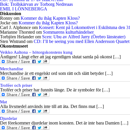
Bok: Trollskärvan av Torborg Nedreaas
EMIL I LÖNNEBERGA
Diskussion
Ronny
om
Kommer du ihåg Kapten Kloss?
Jocke
om
Kommer du ihåg Kapten Kloss?
Carl J. Alphonce
om
Konsert: Kent på Lokomotivet i Eskilstuna den 3
Marianne Thorsted
om
Sommarens kulturhändelser
Torbjörn Helander
om
Scen: Ubu av Alfred Jarry (Örebro länsteater)
Sten Wistrand
om
CD: I’ll be seeing you med Ellen Andersson Quartet
Okonstmuseet
Veikko Aaltona – hötorgskonstens kung
Äntligen! Långt efter att jag egentligen slutat samla på okonst […]
Merchandise
Merchandise är ett engelskt ord som rätt och slätt betyder […]
Troféer och priser
Troféer och priser har funnits länge. De är symboler för […]
Mat
Alla livsmedel används inte till att äta. Det finns mat […]
Djurdelar
Det förekommer djurdelar inom konsten. Det är inte bara Damien […]