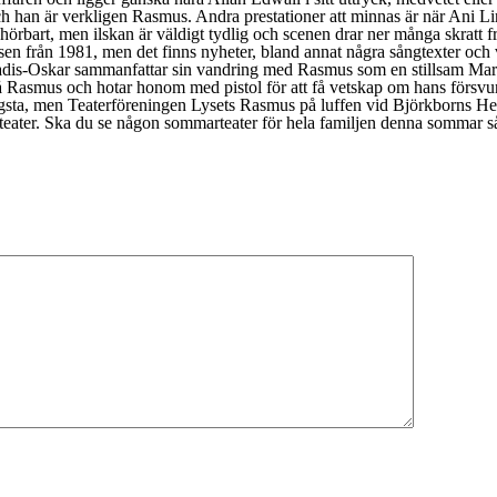
han är verkligen Rasmus. Andra prestationer att minnas är när Ani Lindbe
hörbart, men ilskan är väldigt tydlig och scenen drar ner många skratt fr
elsen från 1981, men det finns nyheter, bland annat några sångtexter o
Paradis-Oskar sammanfattar sin vandring med Rasmus som en stillsam Ma
asmus och hotar honom med pistol för att få vetskap om hans försvunna 
e yngsta, men Teaterföreningen Lysets Rasmus på luffen vid Björkborns 
på teater. Ska du se någon sommarteater för hela familjen denna sommar 