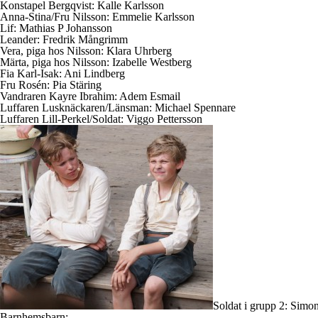
Konstapel Bergqvist: Kalle Karlsson
Anna-Stina/Fru Nilsson: Emmelie Karlsson
Lif: Mathias P Johansson
Leander: Fredrik Mångrimm
Vera, piga hos Nilsson: Klara Uhrberg
Märta, piga hos Nilsson: Izabelle Westberg
Fia Karl-Isak: Ani Lindberg
Fru Rosén: Pia Stäring
Vandraren Kayre Ibrahim: Adem Esmail
Luffaren Lusknäckaren/Länsman: Michael Spennare
Luffaren Lill-Perkel/Soldat: Viggo Pettersson
Soldat i grupp 2: Sim
Barnhemsbarn: