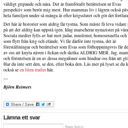
väldigt gripande och nära. Det är framförallt berättelsen ur Evas
perspektiv som berör mig mest. Hur mammas liv i lägren också påv
hela familjen under så många år efter krigsslutet och gör det fortfar
Det här är historier som aldrig får tystna. Som måste få leva vidare 
på att det aldrig kan uppstå igen. Idag marscherar nynazister på våra
Sociala medier fylls av hat mot judar, muslimer, homosexuella och
som flytt från krig och elände. Vi får därför inte tystna, det är
föreställningar och berättelser som Evas som förhoppningsvis får de
av oss att knyta näven i fickan och skrika ALDRIG MER. Jag, m
och förintelsen är en av dessa megafoner som hindrar oss från att 
Har du inte sett den, se den, eller boka den. Läs mer på lyset.se du 
också se
en liten trailer
här.
—
Björn Reimers
Lämna ett svar
Namn (krävs)