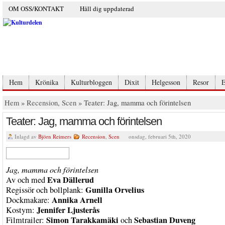
OM OSS/KONTAKT
Håll dig uppdaterad
Hem
Krönika
Kulturbloggen
Dixit
Helgesson
Resor
E
Hem
»
Recension
,
Scen
» Teater: Jag, mamma och förintelsen
Teater: Jag, mamma och förintelsen
Inlagd av
Björn Reimers
Recension
,
Scen
onsdag, februari 5th, 2020
Jag, mamma och förintelsen
Eva Dällerud
Av och med
Gunilla Orvelius
Regissör och bollplank:
Annika Arnell
Dockmakare:
Jennifer Ljusterås
Kostym:
Simon Tarakkamäki
Sebastian Duveng
Filmtrailer:
och