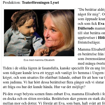
Teaterföreningen Lyset
Produktion:
”Du berättar aldri
något för mig”. O
som öppnade kran
Eva
och som fick
Dälleruds
mamma
till slut berätta o
Hitl
upplevelser i
förintelseläger.
Mamma Elisabeth
en berättelse från
som överensstäm
Eva med mamma Elisabeth
med många överle
Tiden i de olika lägren är fasansfulla, kanske speciellt för en ung lit
som tidigare kunde leva ett tryggt och vanligt liv hemma i Ungern
kriget, och som utsattes för ofattbart lidande, enbart för att hon var
som judinna. Vi har hört dessa berättelser flera gånger och vi slutar 
att fråga oss hur det kunde hända. Hur var det möjligt?
På den svagt belysta scenen finns enbart Eva, mamma Elisabeth i f
en docka och en sliten resväska. Berättelsen sker genom en stark di
mellan mor och dotter. Vi förstår att Eva, som barn, haft svårt att fö