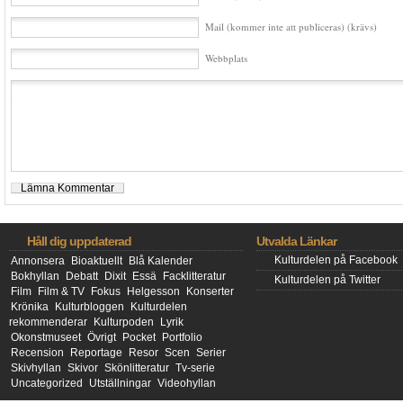
Mail (kommer inte att publiceras) (krävs)
Webbplats
Håll dig uppdaterad
Utvalda Länkar
Kulturdelen på Facebook
Annonsera
Bioaktuellt
Blå Kalender
Bokhyllan
Debatt
Dixit
Essä
Facklitteratur
Kulturdelen på Twitter
Film
Film & TV
Fokus
Helgesson
Konserter
Krönika
Kulturbloggen
Kulturdelen
rekommenderar
Kulturpoden
Lyrik
Okonstmuseet
Övrigt
Pocket
Portfolio
Recension
Reportage
Resor
Scen
Serier
Skivhyllan
Skivor
Skönlitteratur
Tv-serie
Uncategorized
Utställningar
Videohyllan