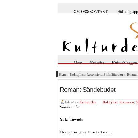
OM OSS/KONTAKT
Håll dig up
Hem
Krönika
Kulturbloggen
Hem
»
Bokhyllan
,
Recension
,
Skönlitteratur
» Roman:
Roman: Sändebudet
Inlagd av
Kulturdelen
Bokhyllan
,
Recension
,
S
Sändebudet
Yoko Tawada
Översättning av Vibeke Emond