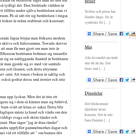
cknar en berättelse säger man att den har
priser
rekom
 så tydligt det. Den berättade världen är
Okons
t tillförs under själva berättelsen utan vi
Troféer och priser har
Recen
sum. På så sätt rör sig berättelsen i ringar,
funnits länge. De är
Skivhy
 i boken är redan etablerat och konstant.
symboler för […]
Uncate
Utv
olerade Japan börjar man förkasta modern
 mer aktiva och hälsosamma. Tawada skriver
Mat
g att man får mer gjort om man inte är
Eftersom berättaren befinner sig innanför
Alla livsmedel används
ar sig en närliggande framtid är berättaren
inte till att äta. Det
när man gjorde sig av med vår samtids
finns mat […]
aren och läsaren, och detta utrymme
v satir. Att tonen i boken är saklig och
n också godtar dessa små ironier och inte
Djurdelar
man upp lyckan. Men det är inte ett
gera sig i dem så känner man sig behövd,
Det förekommer
barn svårt att klara av saker. Detta blir
djurdelar inom
ō dagligen måste ta hand och vårda om den
konsten. Det är inte
väldigt svaga och sköra tänder och
bara Damien […]
ant. Han säger ”jag är dina tänder”.
 andra uppfyller gammelmorfars dagar och
 vid ett tillfälle att ” om barnen dör