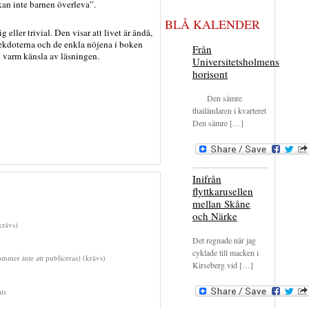
kan inte barnen överleva”.
BLÅ KALENDER
g eller trivial. Den visar att livet är ändå,
nekdoterna och de enkla nöjena i boken
Från
 varm känsla av läsningen.
Universitetsholmens
horisont
Den sämre
thailändaren i kvarteret
Den sämre […]
Inifrån
flyttkarusellen
mellan Skåne
och Närke
rävs)
Det regnade när jag
cyklade till macken i
mmer inte att publiceras) (krävs)
Kirseberg vid […]
ts