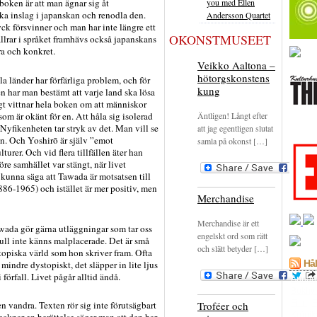
you med Ellen
 boken är att man ägnar sig åt
ka inslag i japanskan och renodla den.
Andersson Quartet
ck försvinner och man har inte längre ett
OKONSTMUSEET
llrar i språket framhävs också japanskans
ra och konkret.
Veikko Aaltona –
hötorgskonstens
lla länder har förfärliga problem, och för
kung
en har man bestämt att varje land ska lösa
gt vittnar hela boken om att människor
som är okänt för en. Att håla sig isolerad
Äntligen! Långt efter
 Nyfikenheten tar stryk av det. Man vill se
att jag egentligen slutat
en. Och Yoshirō är själv ”emot
samla på okonst […]
turer. Och vid flera tillfällen äter han
re samhället var stängt, när livet
kunna säga att Tawada är motsatsen till
86-1965) och istället är mer positiv, men
Merchandise
Merchandise är ett
awada gör gärna utläggningar som tar oss
engelskt ord som rätt
ll inte känns malplacerade. Det är små
och slätt betyder […]
topiska värld som hon skriver fram. Ofta
Hål
 mindre dystopiskt, det släpper in lite ljus
 förfall. Livet pågår alltid ändå.
Annon
Bokhyl
Film
F
 vandra. Texten rör sig inte förutsägbart
Troféer och
Krönik