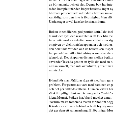
framåt. Ofta när man frågar om vad som kännete
en början, mitt och ett slut. Denna bok har inte
redan komplett när den börjar berättas, inget nyt
blir bara presenterade inför detta litterära univer
samtidigt som den inte är förutsägbar. Men allt
Undantaget är väl kanske de sista sidorna.
Boken innehåller en god portion satir. I det is
teknik och lyx, och resultatet är att folk blir
fram detta med en naivitet, som att det visar si
omgiven av elektroniska apparater och medier. 
den berättade världen och då berättelsen utspel
frapperad över vilka förändringar som skedde 
teknologi. Det skapas en distans mellan berätt
använder Tawada genom att fylla det med en nai
nästan formell, men inte överdrivet, gör att ma
misstycker.
Ibland hör man föräldrar säga att med barn ger 
problem. För genom att vara med barn och enga
och det ger tillfredsställelse. Utan en vuxen har 
särskilt tydligt i boken där den gamla Yoshir
klena Mumei. Pojken har, bland mycket annat, 
Yoshirō måste förbereda maten för honom noggr
Känslan av att vara behövd och att bry sig om
det ger dem ett sammanhang. Blåögt säger Mumei