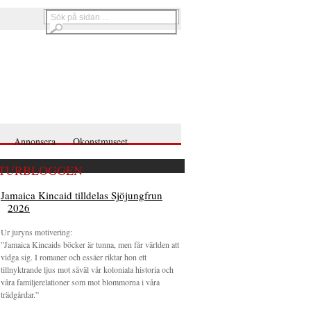
Annonsera
Okonstmuseet
TURBLOGGEN
Jamaica Kincaid tilldelas Sjöjungfrun
2026
Ur juryns motivering:
”Jamaica Kincaids böcker är tunna, men får världen att
vidga sig. I romaner och essäer riktar hon ett
tillnyktrande ljus mot såväl vår koloniala historia och
våra familjerelationer som mot blommorna i våra
trädgårdar.”