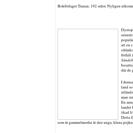
Bokförlaget Tranan. 192 sidor. Nyligen utkom
Dystopi
senaste
populär
att en 
ofrånko
förfall
Sändeb
bosatta
där de 
I denna
land so
utländs
man sin
En anna
landet b
ökad li
Detta f
som är gammelmorfar åt den unga, klena pojk