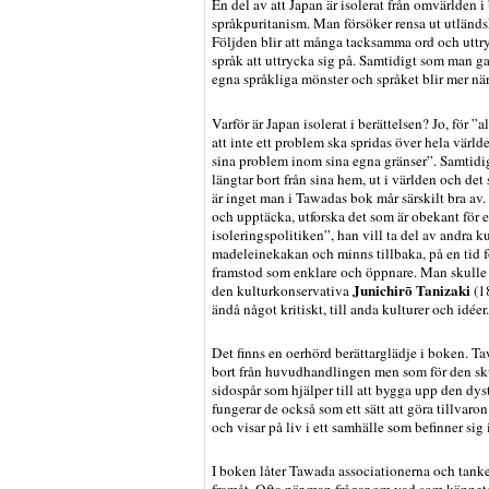
En del av att Japan är isolerat från omvärlden i
språkpuritanism. Man försöker rensa ut utländs
Följden blir att många tacksamma ord och uttry
språk att uttrycka sig på. Samtidigt som man ga
egna språkliga mönster och språket blir mer nä
Varför är Japan isolerat i berättelsen? Jo, för ”a
att inte ett problem ska spridas över hela värld
sina problem inom sina egna gränser”. Samtidi
längtar bort från sina hem, ut i världen och det 
är inget man i Tawadas bok mår särskilt bra av.
och upptäcka, utforska det som är obekant för 
isoleringspolitiken”, han vill ta del av andra kul
madeleinekakan och minns tillbaka, på en tid fö
framstod som enklare och öppnare. Man skulle 
Junichirō Tanizaki
den kulturkonservativa
(18
ändå något kritiskt, till anda kulturer och idéer.
Det finns en oerhörd berättarglädje i boken. T
bort från huvudhandlingen men som för den sku
sidospår som hjälper till att bygga upp den dys
fungerar de också som ett sätt att göra tillvaron
och visar på liv i ett samhälle som befinner sig i
I boken låter Tawada associationerna och tanken