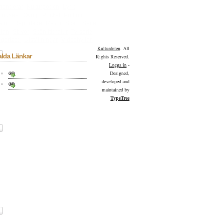
menderar
Kulturpoden
Lyrik
tmuseet
Övrigt
Pocket
Portfolio
sion
Reportage
Resor
Scen
Serier
llan
Skivor
Skönlitteratur
Tv-serie
gorized
Utställningar
Videohyllan
Kulturdelen
. All
alda Länkar
Rights Reserved.
Logga in
-
Kulturdelen på Facebook
Designed,
developed and
Kulturdelen på Twitter
maintained by
TypeTree