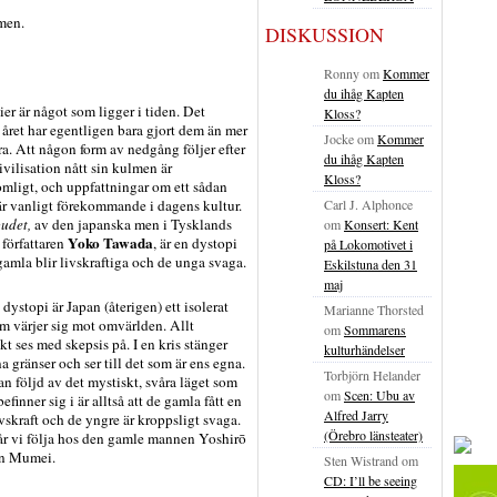
men.
DISKUSSION
Ronny
om
Kommer
du ihåg Kapten
er är något som ligger i tiden. Det
Kloss?
 året har egentligen bara gjort dem än mer
Jocke
om
Kommer
a. Att någon form av nedgång följer efter
du ihåg Kapten
civilisation nått sin kulmen är
Kloss?
mligt, och uppfattningar om ett sådan
Carl J. Alphonce
 är vanligt förekommande i dagens kultur.
udet,
av den japanska men i Tysklands
om
Konsert: Kent
Yoko Tawada
 författaren
, är en dystopi
på Lokomotivet i
gamla blir livskraftiga och de unga svaga.
Eskilstuna den 31
maj
 dystopi är Japan (återigen) ett isolerat
Marianne Thorsted
m värjer sig mot omvärlden. Allt
om
Sommarens
kt ses med skepsis på. I en kris stänger
kulturhändelser
a gränser och ser till det som är ens egna.
Torbjörn Helander
n följd av det mystiskt, svåra läget som
om
Scen: Ubu av
efinner sig i är alltså att de gamla fått en
Alfred Jarry
vskraft och de yngre är kroppsligt svaga.
(Örebro länsteater)
år vi följa hos den gamle mannen Yoshirō
en Mumei.
Sten Wistrand
om
CD: I’ll be seeing