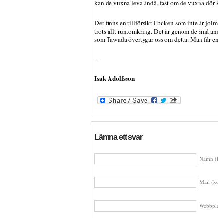
kan de vuxna leva ändå, fast om de vuxna dör 
Det finns en tillförsikt i boken som inte är jolmi
trots allt runtomkring. Det är genom de små a
som Tawada övertygar oss om detta. Man får en
—
Isak Adolfsson
Lämna ett svar
Namn (k
Mail (ko
Webbpla