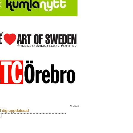
© 2026
l dig uppdaterad
sera
Bioaktuellt
Blå Kalender
lan
Debatt
Dixit
Essä
Facklitteratur
ilm & TV
Fokus
Helgesson
Konserter
a
Kulturbloggen
Kulturdelen