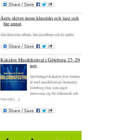
Årets skivor inom klassiskt och jazz och
lite annat
Åtta klassiska album, åtta jazzalbum och tre andra
Kakafon Musikfestival i Göteborg 27–29
nov
Skivbolaget Kakafon firar femton
år med musikfestival i hemorten
Göteborg Den som något
intresserar sig för folkmusik och
visa och […]