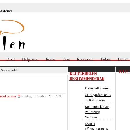
pdaterad
Dixit
Helgesson
Resor
Essä
Recension
Fokus
Debatt
 Sändebudet
KUL
KULTURDELEN
REKOMMENDERAR
Kalenderflickorna
CD: Symfoni nr 17
könlitteratur
söndag, november 15th, 2020
av Kalevi Aho
Bok: Trollskärvan
av Torborg
Nedreaas
EMIL I
LÖNNEBERGA