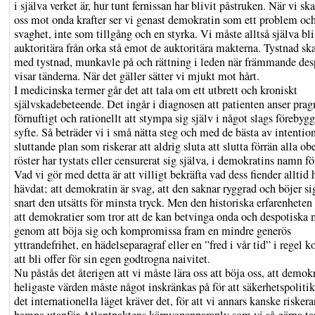
i själva verket är, hur tunt fernissan har blivit påstruken. När vi sk
oss mot onda krafter ser vi genast demokratin som ett problem oc
svaghet, inte som tillgång och en styrka. Vi måste alltså själva bl
auktoritära från orka stå emot de auktoritära makterna. Tystnad sk
med tystnad, munkavle på och rättning i leden när främmande des
visar tänderna. När det gäller sätter vi mjukt mot hårt.
I medicinska termer går det att tala om ett utbrett och kroniskt
självskadebeteende. Det ingår i diagnosen att patienten anser prag
förnuftigt och rationellt att stympa sig själv i något slags förebyg
syfte. Så beträder vi i små nätta steg och med de bästa av intention
sluttande plan som riskerar att aldrig sluta att slutta förrän alla 
röster har tystats eller censurerat sig själva, i demokratins namn fö
Vad vi gör med detta är att villigt bekräfta vad dess fiender alltid 
hävdat; att demokratin är svag, att den saknar ryggrad och böjer si
snart den utsätts för minsta tryck. Men den historiska erfarenheten
att demokratier som tror att de kan betvinga onda och despotiska 
genom att böja sig och kompromissa fram en mindre generös
yttrandefrihet, en hädelseparagraf eller en ”fred i vår tid” i regel
att bli offer för sin egen godtrogna naivitet.
Nu påstås det återigen att vi måste lära oss att böja oss, att demok
heligaste värden måste något inskränkas på för att säkerhetspoliti
det internationella läget kräver det, för att vi annars kanske riskerar