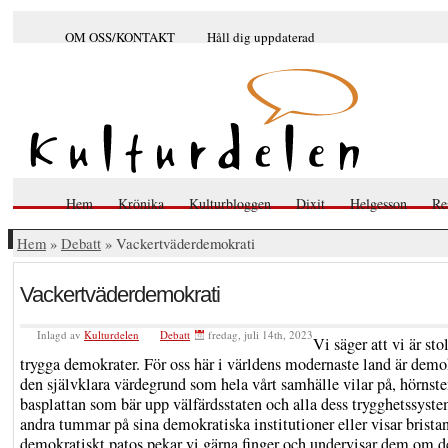
OM OSS/KONTAKT
Håll dig uppdaterad
Hem
Krönika
Kulturbloggen
Dixit
Helgesson
Re
Hem
»
Debatt
» Vackertväderdemokrati
Vackertväderdemokrati
Inlagd av
Kulturdelen
Debatt
fredag, juli 14th, 2023
Vi säger att vi är sto
trygga demokrater. För oss här i världens modernaste land är demo
den självklara värdegrund som hela vårt samhälle vilar på, hörnst
basplattan som bär upp välfärdsstaten och alla dess trygghetssyst
andra tummar på sina demokratiska institutioner eller visar brista
demokratiskt patos pekar vi gärna finger och undervisar dem om de