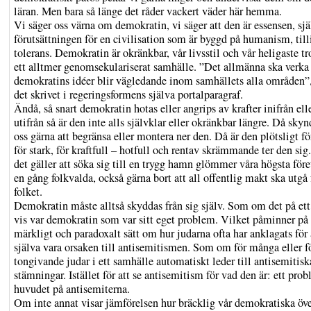
läran. Men bara så länge det råder vackert väder här hemma.
Vi säger oss värna om demokratin, vi säger att den är essensen, sjä
förutsättningen för en civilisation som är byggd på humanism, till
tolerans. Demokratin är okränkbar, vår livsstil och vår heligaste tro
ett alltmer genomsekulariserat samhälle. ”Det allmänna ska verka 
demokratins idéer blir vägledande inom samhällets alla områden”,
det skrivet i regeringsformens själva portalparagraf.
Ändå, så snart demokratin hotas eller angrips av krafter inifrån ell
utifrån så är den inte alls självklar eller okränkbar längre. Då skyn
oss gärna att begränsa eller montera ner den. Då är den plötsligt för
för stark, för kraftfull – hotfull och rentav skrämmande ter den sig
det gäller att söka sig till en trygg hamn glömmer våra högsta före
en gång folkvalda, också gärna bort att all offentlig makt ska utgå 
folket.
Demokratin måste alltså skyddas från sig själv. Som om det på ett 
vis var demokratin som var sitt eget problem. Vilket påminner på 
märkligt och paradoxalt sätt om hur judarna ofta har anklagats för 
själva vara orsaken till antisemitismen. Som om för många eller f
tongivande judar i ett samhälle automatiskt leder till antisemitisk
stämningar. Istället för att se antisemitism för vad den är: ett prob
huvudet på antisemiterna.
Om inte annat visar jämförelsen hur bräcklig vår demokratiska öve