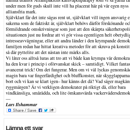
hamna utanför Atlantpaktens kärnvapenparaply som vi så gärna ta
under men för guds skull inte vill ha placerat här på vår egen nyss 
alliansfria mark.
Självklart får det inte sägas rent ut, självklart vill ingen ansvarig 
sakerna som de faktiskt är, självklart behövs därför förskönande oc
förmildrande omskrivningar som just att den skärpta säkerhetspoli
situationen just nu fordrar att vi gör vissa egentligen helt obetydli
intresseavvägningar, eller att andra länder i den krympande demok
familjen redan har hittat kreativa metoder för att skruva på konsti
så där pyttelite att det nästan inte märks alls.
Vi låter oss alltså luras att tro att vi både kan krympa vår demokra
ha den kvar i princip i oförvanskat skick – samtidigt. Vilket fantas
avancerat trick! Om det fungerar. Men om vi väl lyckas genomskåd
magin bara var fingerfärdighet och bluffkonster, när skygglapparna
bort och vi kan se klart igen– hur känns det då? Vad säger magkän
ryggmärgen? Är vi verkligen demokrater på riktigt då, eller bara
vindkänsliga, smårädda, och lite ömkansvärda vackervädersdemok
—
Lars Ilshammar
Lämna ett svar