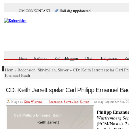
OM OSS/KONTAKT
Håll dig uppdaterad
Hem
Krönika
Kulturbloggen
Dixit
Helgesson
Re
Hem
»
Recension
,
Skivhyllan
,
Skivor
» CD: Keith Jarrett spelar Carl Phi
Emanuel Bach
CD: Keith Jarrett spelar Carl Philipp Emanuel Ba
Inlagd av
Sten Wistrand
Recension
,
Skivhyllan
,
Skivor
onsdag, september 6th, 2
Philipp Emanue
Württemberg Son
(ECM/Naxos). 2 