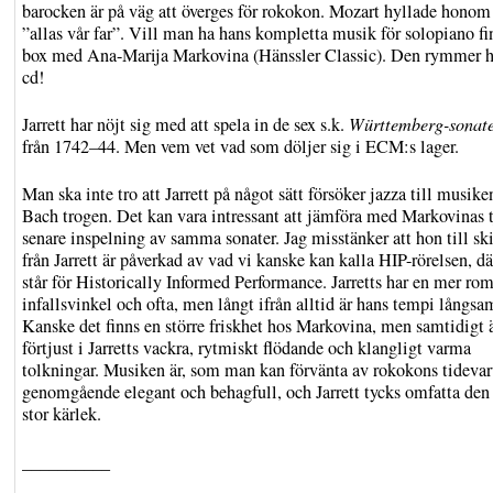
barocken är på väg att överges för rokokon. Mozart hyllade hono
”allas vår far”. Vill man ha hans kompletta musik för solopiano fi
box med Ana-Marija Markovina (Hänssler Classic). Den rymmer h
cd!
Jarrett har nöjt sig med att spela in de sex s.k.
Württemberg-sonat
från 1742–44. Men vem vet vad som döljer sig i ECM:s lager.
Man ska inte tro att Jarrett på något sätt försöker jazza till musike
Bach trogen. Det kan vara intressant att jämföra med Markovinas t
senare inspelning av samma sonater. Jag misstänker att hon till sk
från Jarrett är påverkad av vad vi kanske kan kalla HIP-rörelsen, d
står för Historically Informed Performance. Jarretts har en mer ro
infallsvinkel och ofta, men långt ifrån alltid är hans tempi långs
Kanske det finns en större friskhet hos Markovina, men samtidigt ä
förtjust i Jarretts vackra, rytmiskt flödande och klangligt varma
tolkningar. Musiken är, som man kan förvänta av rokokons tidevar
genomgående elegant och behagfull, och Jarrett tycks omfatta de
stor kärlek.
__________