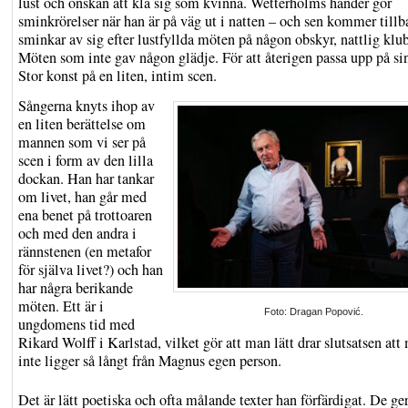
lust och önskan att klä sig som kvinna. Wetterholms händer gör
sminkrörelser när han är på väg ut i natten – och sen kommer till
sminkar av sig efter lustfyllda möten på någon obskyr, nattlig klu
Möten som inte gav någon glädje. För att återigen passa upp på si
Stor konst på en liten, intim scen.
Sångerna knyts ihop av
en liten berättelse om
mannen som vi ser på
scen i form av den lilla
dockan. Han har tankar
om livet, han går med
ena benet på trottoaren
och med den andra i
rännstenen (en metafor
för själva livet?) och han
har några berikande
möten. Ett är i
Foto: Dragan Popović.
ungdomens tid med
Rikard Wolff i Karlstad, vilket gör att man lätt drar slutsatsen at
inte ligger så långt från Magnus egen person.
Det är lätt poetiska och ofta målande texter han förfärdigat. De ger