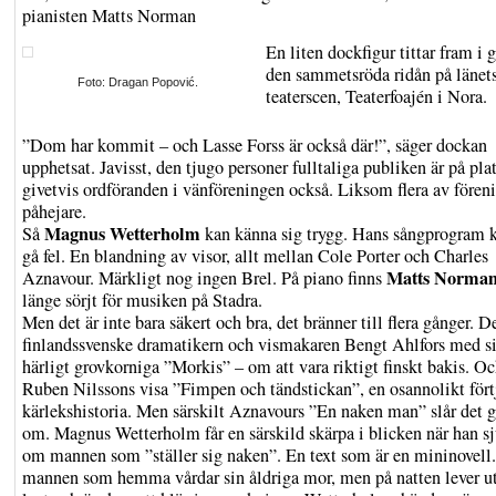
pianisten Matts Norman
En liten dockfigur tittar fram i g
den sammetsröda ridån på länet
Foto: Dragan Popović.
teaterscen, Teaterfoajén i Nora.
”Dom har kommit – och Lasse Forss är också där!”, säger dockan
upphetsat. Javisst, den tjugo personer fulltaliga publiken är på pla
givetvis ordföranden i vänföreningen också. Liksom flera av fören
påhejare.
Magnus Wetterholm
Så
kan känna sig trygg. Hans sångprogram k
gå fel. En blandning av visor, allt mellan Cole Porter och Charles
Matts Norma
Aznavour. Märkligt nog ingen Brel. På piano finns
länge sörjt för musiken på Stadra.
Men det är inte bara säkert och bra, det bränner till flera gånger. D
finlandssvenske dramatikern och vismakaren Bengt Ahlfors med s
härligt grovkorniga ”Morkis” – om att vara riktigt finskt bakis. O
Ruben Nilssons visa ”Fimpen och tändstickan”, en osannolikt för
kärlekshistoria. Men särskilt Aznavours ”En naken man” slår det g
om. Magnus Wetterholm får en särskild skärpa i blicken när han s
om mannen som ”ställer sig naken”. En text som är en mininovel
mannen som hemma vårdar sin åldriga mor, men på natten lever ut