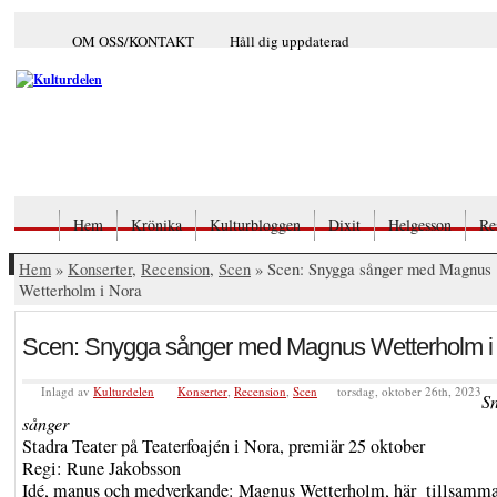
OM OSS/KONTAKT
Håll dig uppdaterad
Hem
Krönika
Kulturbloggen
Dixit
Helgesson
Re
Hem
»
Konserter
,
Recension
,
Scen
» Scen: Snygga sånger med Magnus
Wetterholm i Nora
Scen: Snygga sånger med Magnus Wetterholm i
Inlagd av
Kulturdelen
Konserter
,
Recension
,
Scen
torsdag, oktober 26th, 2023
S
sånger
Stadra Teater på Teaterfoajén i Nora, premiär 25 oktober
Regi: Rune Jakobsson
Idé, manus och medverkande: Magnus Wetterholm, här tillsamm