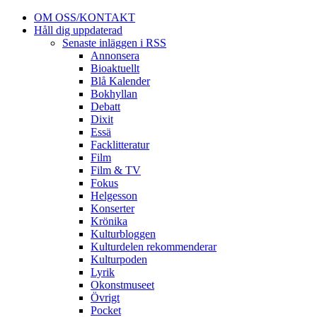
OM OSS/KONTAKT
Håll dig uppdaterad
Senaste inläggen i RSS
Annonsera
Bioaktuellt
Blå Kalender
Bokhyllan
Debatt
Dixit
Essä
Facklitteratur
Film
Film & TV
Fokus
Helgesson
Konserter
Krönika
Kulturbloggen
Kulturdelen rekommenderar
Kulturpoden
Lyrik
Okonstmuseet
Övrigt
Pocket