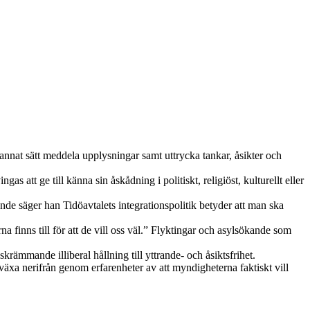
på annat sätt meddela upplysningar samt uttrycka tankar, åsikter och
as att ge till känna sin åskådning i politiskt, religiöst, kulturellt eller
nde säger han Tidöavtalets integrationspolitik betyder att man ska
na finns till för att de vill oss väl.” Flyktingar och asylsökande som
krämmande illiberal hållning till yttrande- och åsiktsfrihet.
växa nerifrån genom erfarenheter av att myndigheterna faktiskt vill