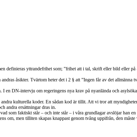
definieras yttrandefrihet som; ”frihet att i tal, skrift eller bild eller 
andras åsikter. Tvärtom heter det i 2 § att ”Ingen får av det allmänna tving
tta. I en DN-intervju om regeringens nya krav på nyanlända och asylsöka
dra kulturella koder. En sådan kod är tillit. Att vi tror att myndigheter
 och andra ersättningar dras in.
ad som faktiskt står – och inte står – i våra grundlagar avslöjar han en s
erens om, men tilliten skapas knappast genom tvång uppifrån, den måste 