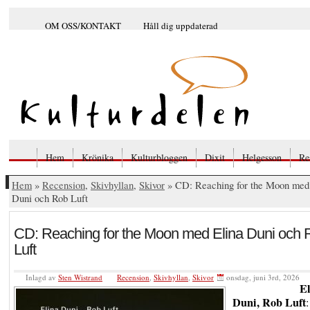
OM OSS/KONTAKT
Håll dig uppdaterad
Hem
Krönika
Kulturbloggen
Dixit
Helgesson
Re
Hem
»
Recension
,
Skivhyllan
,
Skivor
» CD: Reaching for the Moon med
Duni och Rob Luft
CD: Reaching for the Moon med Elina Duni och 
Luft
Inlagd av
Sten Wistrand
Recension
,
Skivhyllan
,
Skivor
onsdag, juni 3rd, 2026
E
Duni, Rob Luft
: