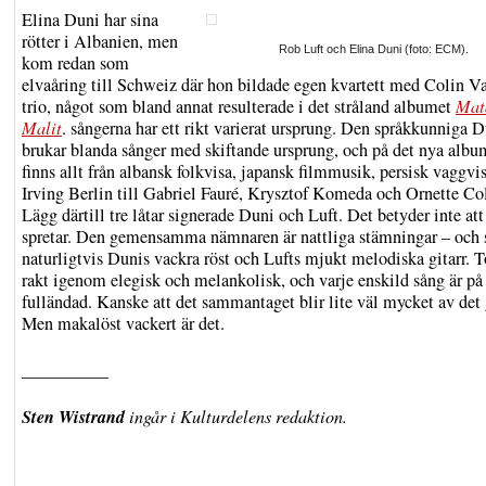
Elina Duni har sina
rötter i Albanien, men
Rob Luft och Elina Duni (foto: ECM).
kom redan som
elvaåring till Schweiz där hon bildade egen kvartett med Colin V
trio, något som bland annat resulterade i det stråland albumet
Mat
Malit
. sångerna har ett rikt varierat ursprung. Den språkkunniga 
brukar blanda sånger med skiftande ursprung, och på det nya albu
finns allt från albansk folkvisa, japansk filmmusik, persisk vaggvi
Irving Berlin till Gabriel Fauré, Krysztof Komeda och Ornette C
Lägg därtill tre låtar signerade Duni och Luft. Det betyder inte att
spretar. Den gemensamma nämnaren är nattliga stämningar – och 
naturligtvis Dunis vackra röst och Lufts mjukt melodiska gitarr. T
rakt igenom elegisk och melankolisk, och varje enskild sång är på s
fulländad. Kanske att det sammantaget blir lite väl mycket av det
Men makalöst vackert är det.
__________
Sten Wistrand
ingår i Kulturdelens redaktion.