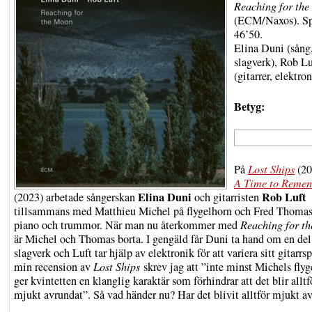
Reaching for th
(ECM/Naxos). Sp
46’50.
Elina Duni (sång
slagverk), Rob Lu
(gitarrer, elektro
Betyg:
På
Lost Ships
(20
A Time to Remen
Elina Duni
Rob Luft
(2023) arbetade sångerskan
och gitarristen
tillsammans med Matthieu Michel på flygelhorn och Fred Thomas
piano och trummor. När man nu återkommer med
Reaching for t
är Michel och Thomas borta. I gengäld får Duni ta hand om en del
slagverk och Luft tar hjälp av elektronik för att variera sitt gitarrsp
min recension av
Lost Ships
skrev jag att ”inte minst Michels flyg
ger kvintetten en klanglig karaktär som förhindrar att det blir alltf
mjukt avrundat”. Så vad händer nu? Har det blivit alltför mjukt a