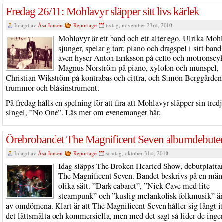
Fredag 26/11: Mohlavyr släpper sitt livs kärlek
Inlagd av
Åsa Jonsén
Reportage
tisdag, november 23rd, 2010
Mohlavyr är ett band och ett alter ego. Ulrika Moh
sjunger, spelar gitarr, piano och dragspel i sitt ban
även hyser Anton Eriksson på cello och motionscyk
Magnus Norström på piano, xylofon och munspel,
Christian Wikström på kontrabas och cittra, och Simon Berggården
trummor och blåsinstrument.
På fredag hålls en spelning för att fira att Mohlavyr släpper sin tred
singel, ”No One”. Läs mer om evenemanget här.
Örebrobandet The Magnificent Seven albumdebute
Inlagd av
Åsa Jonsén
Reportage
söndag, oktober 31st, 2010
Idag släpps The Broken Hearted Show, debutplatt
The Magnificent Seven. Bandet beskrivs på en mä
olika sätt. ”Dark cabaret”, ”Nick Cave med lite
steampunk” och ”kuslig melankolisk folkmusik” är
av omdömena. Klart är att The Magnificent Seven håller sig långt i
det lättsmälta och kommersiella, men med det sagt så lider de ingen