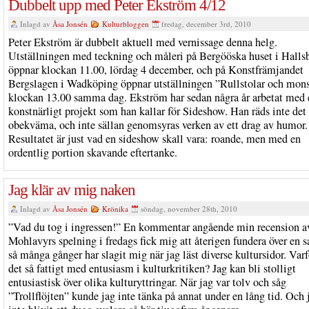
Dubbelt upp med Peter Ekström 4/12
Inlagd av
Åsa Jonsén
Kulturbloggen
fredag, december 3rd, 2010
Peter Ekström är dubbelt aktuell med vernissage denna helg.
Utställningen med teckning och måleri på Bergööska huset i Halls
öppnar klockan 11.00, lördag 4 december, och på Konstfrämjandet
Bergslagen i Wadköping öppnar utställningen ”Rullstolar och mons
klockan 13.00 samma dag. Ekström har sedan några år arbetat med 
konstnärligt projekt som han kallar för Sideshow. Han räds inte det
obekväma, och inte sällan genomsyras verken av ett drag av humor.
Resultatet är just vad en sideshow skall vara: roande, men med en
ordentlig portion skavande eftertanke.
Jag klär av mig naken
Inlagd av
Åsa Jonsén
Krönika
söndag, november 28th, 2010
”Vad du tog i ingressen!” En kommentar angående min recension a
Mohlavyrs spelning i fredags fick mig att återigen fundera över en 
så många gånger har slagit mig när jag läst diverse kultursidor. Varf
det så fattigt med entusiasm i kulturkritiken? Jag kan bli stolligt
entusiastisk över olika kulturyttringar. När jag var tolv och såg
”Trollflöjten” kunde jag inte tänka på annat under en lång tid. Och 