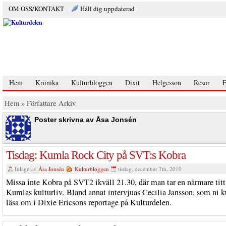
OM OSS/KONTAKT
Håll dig uppdaterad
Hem
Krönika
Kulturbloggen
Dixit
Helgesson
Resor
E
Hem
» Författare Arkiv
Poster skrivna av Åsa Jonsén
Tisdag: Kumla Rock City på SVT:s Kobra
Inlagd av
Åsa Jonsén
Kulturbloggen
tisdag, december 7th, 2010
Missa inte Kobra på SVT2 ikväll 21.30, där man tar en närmare titt
Kumlas kulturliv. Bland annat intervjuas Cecilia Jansson, som ni 
läsa om i Dixie Ericsons reportage på Kulturdelen.