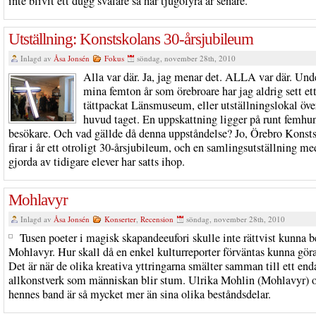
inte blivit ett dugg svalare så här tjugofyra år senare.
Utställning: Konstskolans 30-årsjubileum
Inlagd av
Åsa Jonsén
Fokus
söndag, november 28th, 2010
Alla var där. Ja, jag menar det. ALLA var där. Und
mina femton år som örebroare har jag aldrig sett ett
tättpackat Länsmuseum, eller utställningslokal öve
huvud taget. En uppskattning ligger på runt femhu
besökare. Och vad gällde då denna uppståndelse? Jo, Örebro Konst
firar i år ett otroligt 30-årsjubileum, och en samlingsutställning me
gjorda av tidigare elever har satts ihop.
Mohlavyr
Inlagd av
Åsa Jonsén
Konserter
,
Recension
söndag, november 28th, 2010
Tusen poeter i magisk skapandeeufori skulle inte rättvist kunna b
Mohlavyr. Hur skall då en enkel kulturreporter förväntas kunna gör
Det är när de olika kreativa yttringarna smälter samman till ett enda
allkonstverk som människan blir stum. Ulrika Mohlin (Mohlavyr) 
hennes band är så mycket mer än sina olika beståndsdelar.