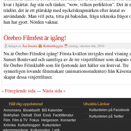
kvar i hjärtat. Jag står och tänker, ”wow, vilken perfektion”. Det är 
trädörr, det är ett plåtskåp med nyckelskrapmärken efter åratal av
användande. Man vill peta, titta på baksidan, fråga tekniska frågor
han har gjort. Nörden vaknar.
Örebro Filmfest är igång!
Inlagd av
Åsa Jonsén
Kulturbloggen
onsdag, oktober 6th, 2010
Nu är Örebro Filmfest igång! Första kvällen invigdes med visning 
Sunset Boulevard och samtliga av de tre vinjettfilmer som skapats s
för Örebro Filmklubb som för fjortonde året håller sin festival. Tre
synnerligen lovande filmmakare (animationsstudenter) från Kävesta
skapat dessa vinjettfilmer.
« Föregående sida
—
Nästa sida »
Håll dig uppdaterad
Utvalda Länkar
Kulturdelen på Facebook
Annonsera
Bioaktuellt
Blå Kalender
Bokhyllan
Debatt
Dixit
Essä
Facklitteratur
Kulturdelen på Twitter
Film
Film & TV
Fokus
Helgesson
Konserter
Krönika
Kulturbloggen
Kulturdelen
rekommenderar
Kulturpoden
Lyrik