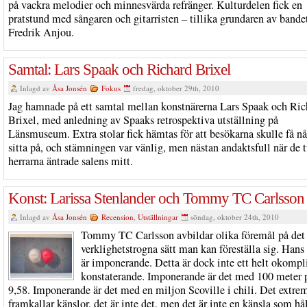
på vackra melodier och minnesvärda refränger. Kulturdelen fick en
pratstund med sångaren och gitarristen – tillika grundaren av bande
Fredrik Anjou.
Samtal: Lars Spaak och Richard Brixel
Inlagd av
Åsa Jonsén
Fokus
fredag, oktober 29th, 2010
Jag hamnade på ett samtal mellan konstnärerna Lars Spaak och Ric
Brixel, med anledning av Spaaks retrospektiva utställning på
Länsmuseum. Extra stolar fick hämtas för att besökarna skulle få nå
sitta på, och stämningen var vänlig, men nästan andaktsfull när de 
herrarna äntrade salens mitt.
Konst: Larissa Stenlander och Tommy TC Carlsson
Inlagd av
Åsa Jonsén
Recension
,
Utställningar
söndag, oktober 24th, 2010
Tommy TC Carlsson avbildar olika föremål på det
verklighetstrogna sätt man kan föreställa sig. Hans
är imponerande. Detta är dock inte ett helt okompl
konstaterande. Imponerande är det med 100 meter 
9,58. Imponerande är det med en miljon Scoville i chili. Det extre
framkallar känslor, det är inte det, men det är inte en känsla som hål