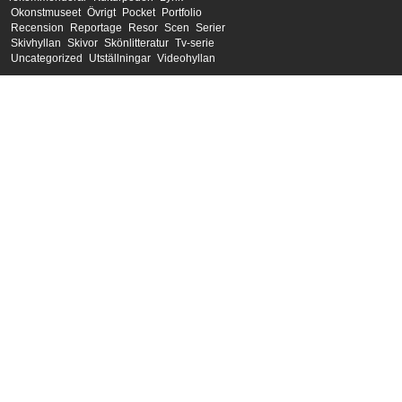
Okonstmuseet
Övrigt
Pocket
Portfolio
Recension
Reportage
Resor
Scen
Serier
Skivhyllan
Skivor
Skönlitteratur
Tv-serie
Uncategorized
Utställningar
Videohyllan