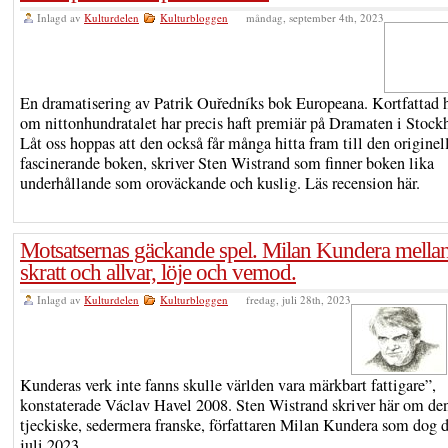
Inlagd av
Kulturdelen
Kulturbloggen
måndag, september 4th, 2023
En dramatisering av Patrik Ouředníks bok Europeana. Kortfattad h
om nittonhundratalet har precis haft premiär på Dramaten i Stock
Låt oss hoppas att den också får många hitta fram till den originel
fascinerande boken, skriver Sten Wistrand som finner boken lika
underhållande som oroväckande och kuslig. Läs recension här.
Motsatsernas gäckande spel. Milan Kundera mella
skratt och allvar, löje och vemod.
Inlagd av
Kulturdelen
Kulturbloggen
fredag, juli 28th, 2023
Kunderas verk inte fanns skulle världen vara märkbart fattigare”,
konstaterade Václav Havel 2008. Sten Wistrand skriver här om de
tjeckiske, sedermera franske, författaren Milan Kundera som dog 
juli 2023.