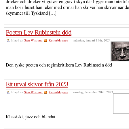
dricker och dricker vi gräver en grav i skyn där ligger man inte tr
man bor i huset han leker med ormar han skriver han skriver när de
skymmer till Tyskland […]
Poeten Lev Rubinstein död
Inlagd av
Sten Wistrand
Kulturbloggen
måndag, januari 15th, 2024
Den ryske poeten och regimkritikern Lev Rubinstein död
Ett urval skivor från 2023
Inlagd av
Sten Wistrand
Kulturbloggen
onsdag, december 20th, 2023
Klassiskt, jazz och blandat