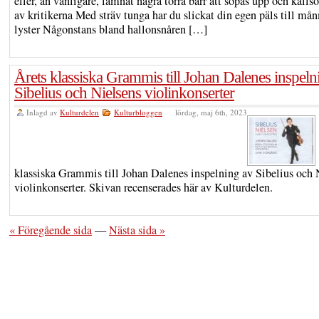
eller, än vanligare, lämnat några torra barr att sopas upp och källso
av kritikerna Med sträv tunga har du slickat din egen päls till må
lyster Någonstans bland hallonsnåren […]
Årets klassiska Grammis till Johan Dalenes inspeln
Sibelius och Nielsens violinkonserter
Inlagd av
Kulturdelen
Kulturbloggen
lördag, maj 6th, 2023
klassiska Grammis till Johan Dalenes inspelning av Sibelius och 
violinkonserter. Skivan recenserades här av Kulturdelen.
« Föregående sida
—
Nästa sida »