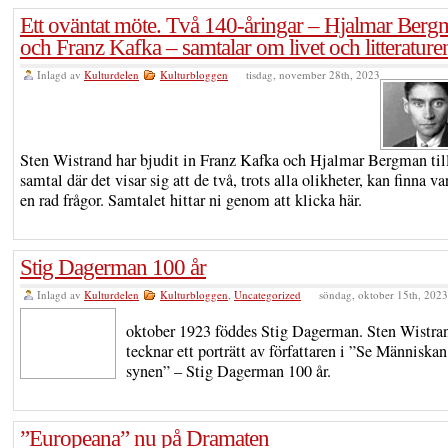
Ett oväntat möte. Två 140-åringar – Hjalmar Ber
och Franz Kafka – samtalar om livet och litterature
Inlagd av
Kulturdelen
Kulturbloggen
tisdag, november 28th, 2023
Sten Wistrand har bjudit in Franz Kafka och Hjalmar Bergman till
samtal där det visar sig att de två, trots alla olikheter, kan finna va
en rad frågor. Samtalet hittar ni genom att klicka här.
Stig Dagerman 100 år
Inlagd av
Kulturdelen
Kulturbloggen
,
Uncategorized
söndag, oktober 15th, 2023
oktober 1923 föddes Stig Dagerman. Sten Wistra
tecknar ett porträtt av författaren i ”Se Människan
synen” – Stig Dagerman 100 år.
”Europeana” nu på Dramaten