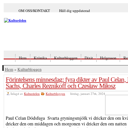
OM OSS/KONTAKT
Håll dig uppdaterad
Hem
Krönika
Kulturbloggen
Dixit
Helgesson
Re
Hem
»
Kulturbloggen
Förintelsens minnesdag: fyra dikter av Paul Celan,
Sachs, Charles Reznikoff och Czesław Miłosz
Inlagd av
Kulturdelen
Kulturbloggen
lördag, januari 27th, 2024
Paul Celan Dödsfuga Svarta gryningsmjölk vi dricker den om kvä
dricker den om middagen och morgonen vi dricker den om natten 