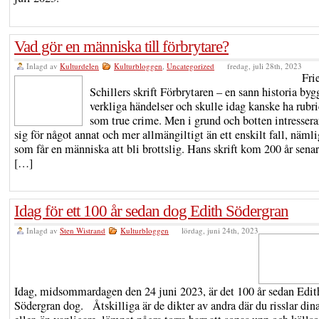
Vad gör en människa till förbrytare?
Inlagd av
Kulturdelen
Kulturbloggen
,
Uncategorized
fredag, juli 28th, 2023
Fri
Schillers skrift Förbrytaren – en sann historia byg
verkliga händelser och skulle idag kanske ha rubri
som true crime. Men i grund och botten intressera
sig för något annat och mer allmängiltigt än ett enskilt fall, näml
som får en människa att bli brottslig. Hans skrift kom 200 år senar
[…]
Idag för ett 100 år sedan dog Edith Södergran
Inlagd av
Sten Wistrand
Kulturbloggen
lördag, juni 24th, 2023
Idag, midsommardagen den 24 juni 2023, är det 100 år sedan Edit
Södergran dog. Åtskilliga är de dikter av andra där du risslar din