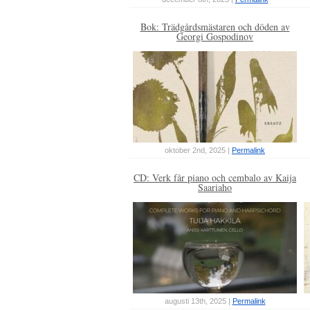
Bok: Trädgårdsmästaren och döden av
Georgi Gospodinov
oktober 2nd, 2025 |
Permalink
CD: Verk får piano och cembalo av Kaija
Saariaho
augusti 13th, 2025 |
Permalink