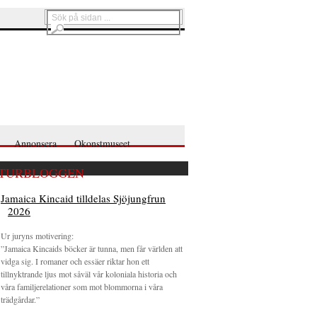
Annonsera
Okonstmuseet
TURBLOGGEN
Jamaica Kincaid tilldelas Sjöjungfrun
2026
Ur juryns motivering:
”Jamaica Kincaids böcker är tunna, men får världen att
vidga sig. I romaner och essäer riktar hon ett
tillnyktrande ljus mot såväl vår koloniala historia och
våra familjerelationer som mot blommorna i våra
trädgårdar.”