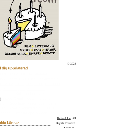
© 2026
l dig uppdaterad
sera
Bioaktuellt
Blå Kalender
lan
Debatt
Dixit
Essä
Facklitteratur
ilm & TV
Fokus
Helgesson
Konserter
a
Kulturbloggen
Kulturdelen
menderar
Kulturpoden
Lyrik
tmuseet
Övrigt
Pocket
Portfolio
sion
Reportage
Resor
Scen
Serier
llan
Skivor
Skönlitteratur
Tv-serie
gorized
Utställningar
Videohyllan
Kulturdelen
. All
alda Länkar
Rights Reserved.
Logga in
-