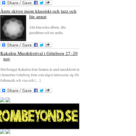
Årets skivor inom klassiskt och jazz och
lite annat
Åtta klassiska album, åtta
jazzalbum och tre andra
Kakafon Musikfestival i Göteborg 27–29
nov
Skivbolaget Kakafon firar femton år med musikfestival
i hemorten Göteborg Den som något intresserar sig för
folkmusik och visa och […]