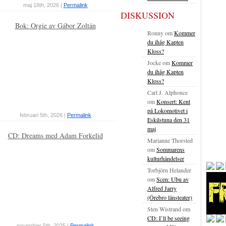
maj 18th, 2026 |
Permalink
DISKUSSION
Bok: Orgie av Gábor Zoltán
Ronny
om
Kommer
du ihåg Kapten
Kloss?
Jocke
om
Kommer
du ihåg Kapten
Kloss?
Carl J. Alphonce
om
Konsert: Kent
på Lokomotivet i
februari 5th, 2026 |
Permalink
Eskilstuna den 31
maj
CD: Dreams med Adam Forkelid
Marianne Thorsted
om
Sommarens
kulturhändelser
Torbjörn Helander
om
Scen: Ubu av
Alfred Jarry
(Örebro länsteater)
Sten Wistrand
om
CD: I’ll be seeing
november 5th, 2025 |
Permalink