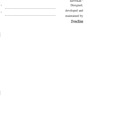
Kulturdelen på Facebook
Designed,
developed and
Kulturdelen på Twitter
maintained by
TypeTree