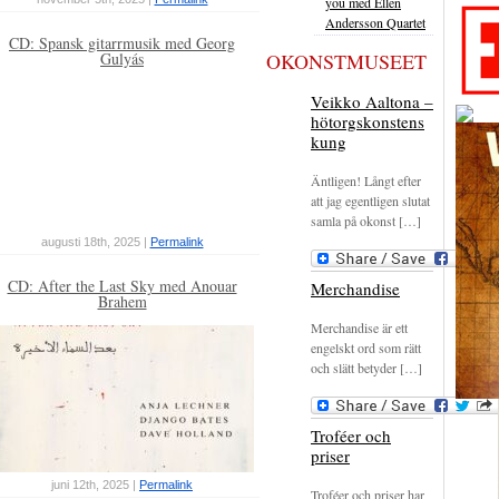
you med Ellen
Andersson Quartet
CD: Spansk gitarrmusik med Georg
OKONSTMUSEET
Gulyás
Veikko Aaltona –
hötorgskonstens
kung
Äntligen! Långt efter
att jag egentligen slutat
samla på okonst […]
augusti 18th, 2025 |
Permalink
CD: After the Last Sky med Anouar
Merchandise
Brahem
Merchandise är ett
engelskt ord som rätt
och slätt betyder […]
Troféer och
priser
juni 12th, 2025 |
Permalink
Troféer och priser har