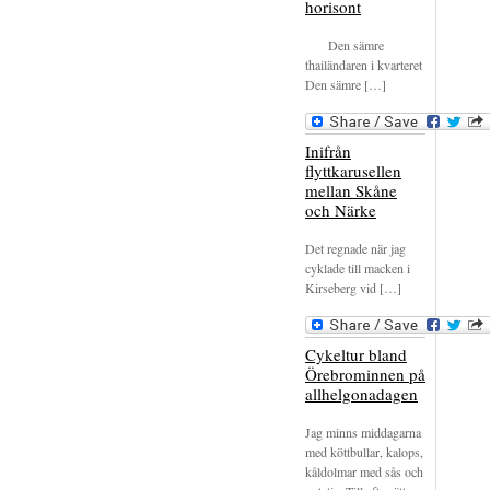
horisont
Den sämre
thailändaren i kvarteret
Den sämre […]
Inifrån
flyttkarusellen
mellan Skåne
och Närke
Det regnade när jag
cyklade till macken i
Kirseberg vid […]
Cykeltur bland
Örebrominnen på
allhelgonadagen
Jag minns middagarna
med köttbullar, kalops,
kåldolmar med sås och