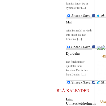
funnits länge. De är
symboler för […]
Mat
Alla livsmedel används
inte till att äta. Det
finns mat […]
Djurdelar
Hål
Det förekommer
Annon
djurdelar inom
Bokhyl
Film
F
konsten. Det är inte
Krönik
bara Damien […]
rekom
Okons
Recen
BLÅ KALENDER
Skivhy
Uncate
Från
Utv
Universitetsholmens