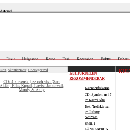
pdaterad
Dixit
Helgesson
Resor
Essä
Recension
Fokus
Debatt
sion
,
Skönlitteratur
,
Uncategorized
KUL
KULTURDELEN
REKOMMENDERAR
CD: 4 x svensk jazz och visa (Sara
Aldén, Ellas Kapell, Lovisa Jennervall,
Kalenderflickorna
Mandy & Andy
CD: Symfoni nr 17
av Kalevi Aho
Bok: Trollskärvan
av Torborg
Nedreaas
EMIL I
LÖNNEBERGA