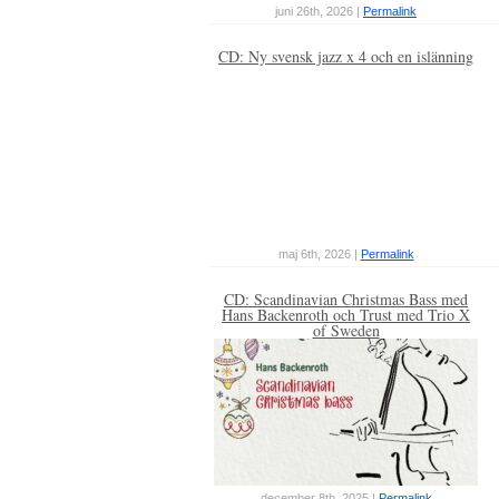
juni 26th, 2026 |
Permalink
CD: Ny svensk jazz x 4 och en islänning
maj 6th, 2026 |
Permalink
CD: Scandinavian Christmas Bass med
Hans Backenroth och Trust med Trio X
of Sweden
december 8th, 2025 |
Permalink