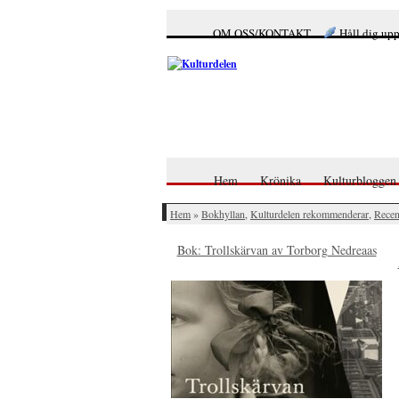
OM OSS/KONTAKT
Håll dig up
Hem
Krönika
Kulturbloggen
Hem
»
Bokhyllan
,
Kulturdelen rekommenderar
,
Recen
Bok: Trollskärvan av Torborg Nedreaas