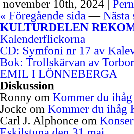
november 10th, 2024 |
Perm
« Föregående sida
—
Nästa 
KULTURDELEN REKO
Kalenderflickorna
CD: Symfoni nr 17 av Kale
Bok: Trollskärvan av Torbo
EMIL I LÖNNEBERGA
Diskussion
Ronny
om
Kommer du ihåg 
Jocke
om
Kommer du ihåg K
Carl J. Alphonce
om
Konser
Eskilstuna den 31 maj