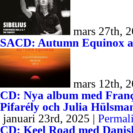
mars 27th, 2
SACD: Autumn Equinox av
mars 12th, 2
CD: Nya album med Franç
Pifarély och Julia Hülsma
januari 23rd, 2025 |
Permal
CD: Keel Road med Danish