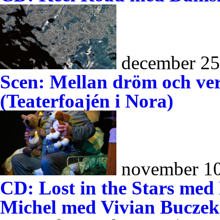
december 25
Scen: Mellan dröm och ver
(Teaterfoajén i Nora)
november 10
CD: Lost in the Stars med
Michel med Vivian Buczek