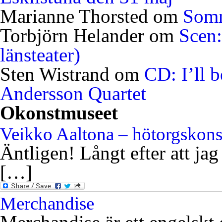
Marianne Thorsted
om
Somm
Torbjörn Helander
om
Scen:
länsteater)
Sten Wistrand
om
CD: I’ll 
Andersson Quartet
Okonstmuseet
Veikko Aaltona – hötorgskon
Äntligen! Långt efter att jag
[…]
Merchandise