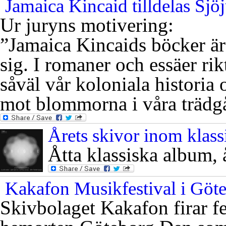
Jamaica Kincaid tilldelas Sj
Ur juryns motivering:
”Jamaica Kincaids böcker är 
sig. I romaner och essäer rik
såväl vår koloniala historia
mot blommorna i våra trädgå
Årets skivor inom klassi
Åtta klassiska album, 
Kakafon Musikfestival i Göt
Skivbolaget Kakafon firar f