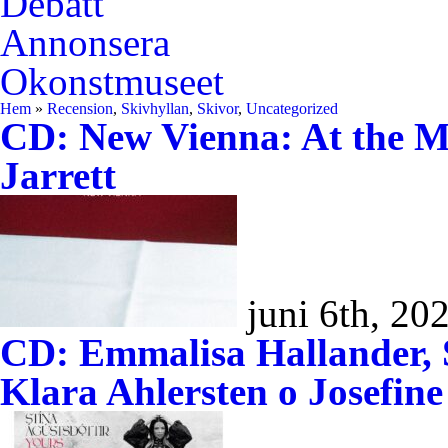
Debatt
Annonsera
Okonstmuseet
Hem
»
Recension
,
Skivhyllan
,
Skivor
,
Uncategorized
CD: New Vienna: At the M
Jarrett
juni 6th, 20
CD: Emmalisa Hallander, S
Klara Ahlersten o Josefin