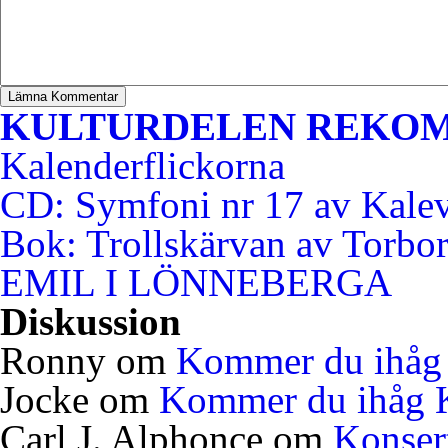
KULTURDELEN REKO
Kalenderflickorna
CD: Symfoni nr 17 av Kale
Bok: Trollskärvan av Torbo
EMIL I LÖNNEBERGA
Diskussion
Ronny
om
Kommer du ihåg 
Jocke
om
Kommer du ihåg K
Carl J. Alphonce
om
Konser