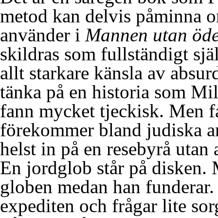
metod kan delvis påminna o
använder i
Mannen utan öd
skildras som fullständigt sj
allt starkare känsla av absu
tänka på en historia som Mi
fann mycket tjeckisk. Men f
förekommer bland judiska a
helst in på en resebyrå utan a
En jordglob står på disken.
globen medan han funderar. T
expediten och frågar lite so