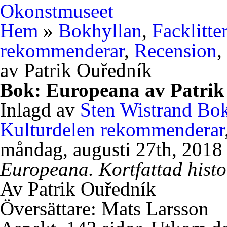
Okonstmuseet
Hem
»
Bokhyllan
,
Facklitte
rekommenderar
,
Recension
,
av Patrik Ouředník
Bok: Europeana av Patrik
Inlagd av
Sten Wistrand
Bok
Kulturdelen rekommenderar
måndag, augusti 27th, 2018
Europeana. Kortfattad histo
Av Patrik Ouředník
Översättare: Mats Larsson