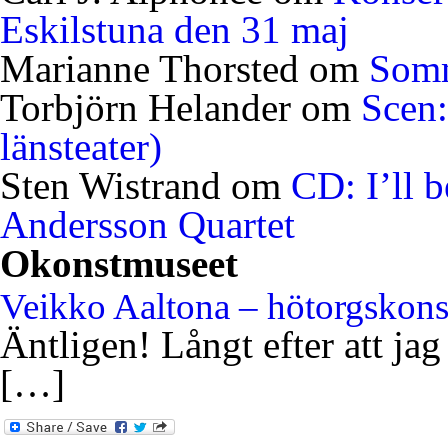
Eskilstuna den 31 maj
Marianne Thorsted
om
Somm
Torbjörn Helander
om
Scen:
länsteater)
Sten Wistrand
om
CD: I’ll 
Andersson Quartet
Okonstmuseet
Veikko Aaltona – hötorgskon
Äntligen! Långt efter att jag
[…]