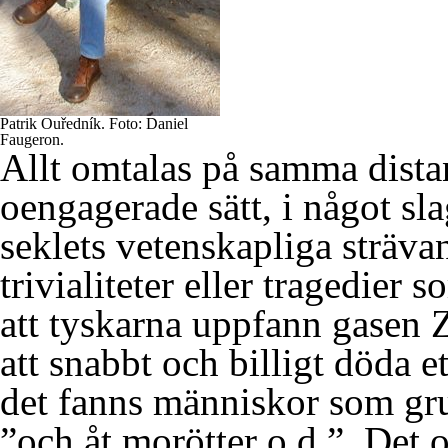
Patrik Ouředník. Foto: Daniel
Faugeron.
Allt omtalas på samma dista
oengagerade sätt, i något sl
seklets vetenskapliga sträva
trivialiteter eller tragedie
att tyskarna uppfann gasen 
att snabbt och billigt döda e
det fanns människor som gr
”och åt morötter o.d.”. Det 