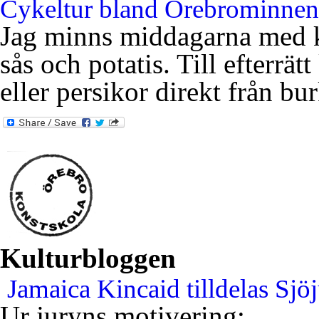
Cykeltur bland Örebrominnen
Jag minns middagarna med k
sås och potatis. Till efterrät
eller persikor direkt från bu
Kulturbloggen
Jamaica Kincaid tilldelas Sj
Ur juryns motivering: