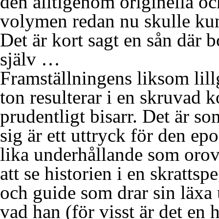
den alltigenom originella oc
volymen redan nu skulle k
Det är kort sagt en sån där 
själv …
Framställningens liksom lil
ton resulterar i en skruvad 
prudentligt bisarr. Det är s
sig är ett uttryck för den epo
lika underhållande som orov
att se historien i en skratts
och guide som drar sin läxa 
vad han (för visst är det en