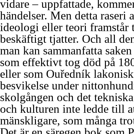
vidare – uppfattade, kommen
händelser. Men detta raseri a
ideologi eller teori framstår 
beskäftigt tjatter. Och all de
man kan sammanfatta saken s
som effektivt tog död på 18
eller som Ouředník lakonisk
besvikelse under nittonhundr
skolgången och det tekniska
och kulturen inte ledde till 
mänskligare, som många trot
Det är en säregen bok som P