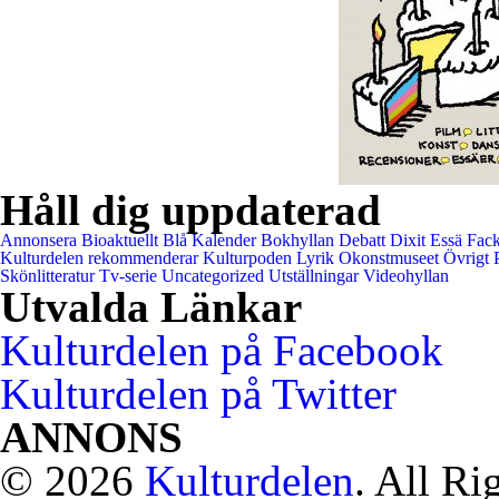
Håll dig uppdaterad
Annonsera
Bioaktuellt
Blå Kalender
Bokhyllan
Debatt
Dixit
Essä
Fack
Kulturdelen rekommenderar
Kulturpoden
Lyrik
Okonstmuseet
Övrigt
Skönlitteratur
Tv-serie
Uncategorized
Utställningar
Videohyllan
Utvalda Länkar
Kulturdelen på Facebook
Kulturdelen på Twitter
ANNONS
© 2026
Kulturdelen
. All Ri