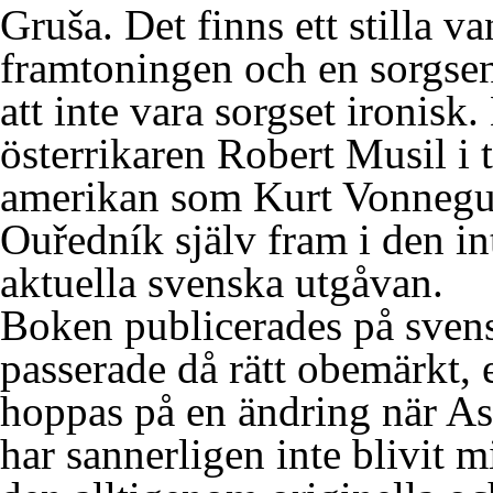
Gruša. Det finns ett stilla va
framtoningen och en sorgsen
att inte vara sorgset ironis
österrikaren Robert Musil i t
amerikan som Kurt Vonnegut
Ouředník själv fram i den in
aktuella svenska utgåvan.
Boken publicerades på sven
passerade då rätt obemärkt, 
hoppas på en ändring när As
har sannerligen inte blivit m