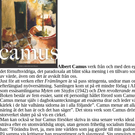
Albert Camus
verk från och med den e
det förnuftsvidriga, det paradoxala att blint söka mening i en tillvaro 
av värde, även om det är avskilt från oss.
Just för att verken efter
Främlingen
är så pass stringenta, undrar man o
efterlängtad nyöversättning. Samlingen kom ut på ett mindre förlag i 
som essäsamlingarna
Myten om Sisyfos
(1942) och
Den revolterande 
Boken består av fem essäer, samt ett personligt hållet förord som Camu
Camus menar själv i dagboksanteckningar att essäerna drar och leder väg
kärlek i de här valhänta sidorna än i alla följande”. Camus menar att al
näring åt det han är och det han säger”. Det stora verk som Camus dröm
storverket sluter på så vis en cirkel.
Man kan också se hur Camus försöker skriva in sina senare verks ideal 
sträva efter en utomvärldslig utopi, utan genom frihetlig socialism fin
han: ”Förändra livet, ja, men inte världen som jag gjorde till min gudo
På samma vis kritiserar han ressentiment och slavmoral. Sin uppväxts ma