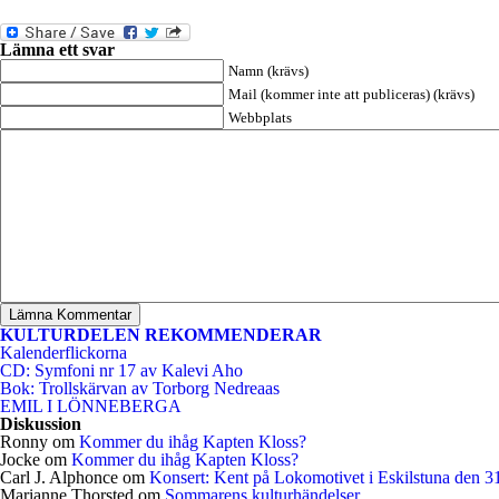
Lämna ett svar
Namn (krävs)
Mail (kommer inte att publiceras) (krävs)
Webbplats
KULTURDELEN REKOMMENDERAR
Kalenderflickorna
CD: Symfoni nr 17 av Kalevi Aho
Bok: Trollskärvan av Torborg Nedreaas
EMIL I LÖNNEBERGA
Diskussion
Ronny
om
Kommer du ihåg Kapten Kloss?
Jocke
om
Kommer du ihåg Kapten Kloss?
Carl J. Alphonce
om
Konsert: Kent på Lokomotivet i Eskilstuna den 3
Marianne Thorsted
om
Sommarens kulturhändelser