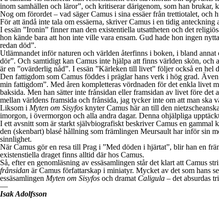
inom samhällen och läror”, och kritiserar därigenom, som han brukar,
Nog om förordet – vad säger Camus i sina essäer från trettiotalet, och 
För att ändå inte tala om essäerna, skriver Camus i en tidig anteckning at
I essän ”Ironin” finner man den existentiella utsattheten och det reli
hon kände bara att hon inte ville vara ensam. Gud hade hon ingen nytta
redan död”.
Utlämnandet inför naturen och världen återfinns i boken, i bland annat 
dör”. Och samtidigt kan Camus inte hjälpa att finns världen skön, och att
är en ”ovärderlig nåd”. I essän ”Kärleken till livet” följer också en hel
Den fattigdom som Camus föddes i präglar hans verk i hög grad. Även
min fattigdom”. Med åren kompletteras vördnaden för det enkla livet m
baksida. Men han sätter inte frånsidan eller framsidan av livet före det an
mellan världens framsida och frånsida, jag tycker inte om att man ska vä
Liksom i
Myten om Sisyfos
knyter Camus här an till den nietzscheanska
imorgon, i övermorgon och alla andra dagar. Denna ohjälpliga upptäckt
I ett avsnitt som är starkt självbiografiskt beskriver Camus en gammal 
den (skenbart) blasé hållning som främlingen Meursault har inför sin 
sinnlighet.
När Camus gör en resa till Prag i ”Med döden i hjärtat”, blir han en frä
existenstiella draget finns alltid där hos Camus.
Så, efter en genomläsning av essäsamlingen står det klart att Camus strin
frånsidan
är Camus författarskap i miniatyr. Mycket av det som hans sen
essäsamlingen
Myten om Sisyfos
och dramat
Caligula
– det absurdas tr
—
Isak Adolfsson