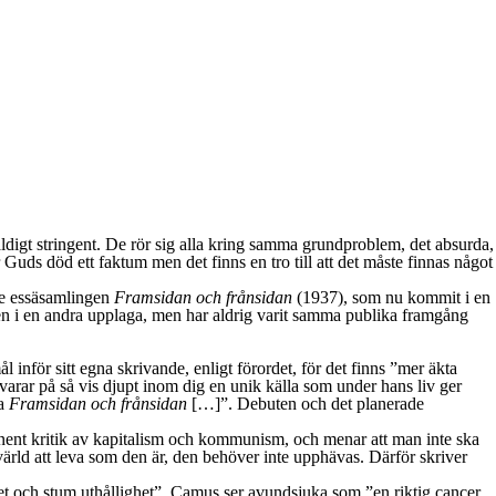
ldigt stringent. De rör sig alla kring samma grundproblem, det absurda,
Guds död ett faktum men det finns en tro till att det måste finnas något
nde essäsamlingen
Framsidan och frånsidan
(1937), som nu kommit i en
en i en andra upplaga, men har aldrig varit samma publika framgång
inför sitt egna skrivande, enligt förordet, för det finns ”mer äkta
evarar på så vis djupt inom dig en unik källa som under hans liv ger
na
Framsidan och frånsidan
[…]”. Debuten och det planerade
ent kritik av kapitalism och kommunism, och menar att man inte ska
värld att leva som den är, den behöver inte upphävas. Därför skriver
ohet och stum uthållighet”. Camus ser avundsjuka som ”en riktig cancer