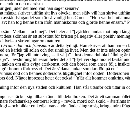
 kristendom och marxism.
hur genljuder det med vad han säger senare?
t många skriver utifrån sitt livs olycka, men själv vill han skriva utifrå
giösa avståndstagandet som är så vanligt hos Camus. ”Hon var helt utläm
 av; han tog henne bara ifrån människorna och gjorde henne ensam.” På a
essän ”Mellan ja och nej”. Det heter att ”[v]ärlden andas mot mig i lång
 dess skönhet är ett substitut för bristen på negativ eller positiv mening
 del lyriska skrivningar om naturen.
 i
Framsidan och frånsidan
är detta tydligt. Han skriver att han har en 
ed en kärlek till solen och det sinnliga livet. Men det är inte någon
dra, för ”jag vill inte tvingas att välja”. Just denna dubbla hållning är ty
lja”. I avslutning till essän heter det att ”[d]et verkliga modet består 
 tanken om allts eviga återkomst, och den börda som anses följa insikte
 gör honom förkrossad. Det är sådana tankar som tar död på en”.
kvinnas död och hennes dottersons likgiltighet inför döden. Dottersonen 
mors död. Något inpressat heter det också ”[n]är allt kommer omkring v
mling inför den nya staden och kulturen. Han står utanför och tittar in o
gens sträcker sig tillbaka ända till debutboken. Det är ett sammanhållet 
are författarskap centrerar kring – revolt, mord och skuld – återfinns in
ilogi – och bildar en kedja, vars andra ände slingrar sig kring andra fråg