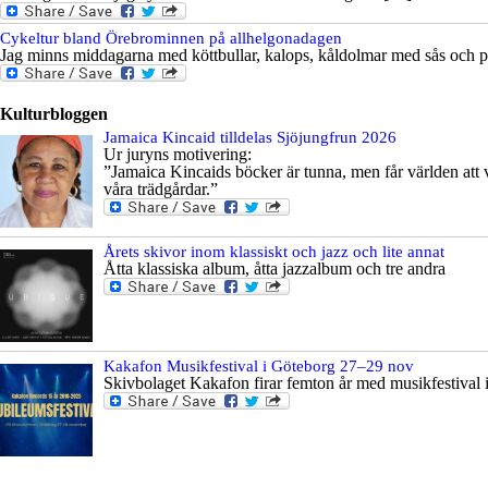
Cykeltur bland Örebrominnen på allhelgonadagen
Jag minns middagarna med köttbullar, kalops, kåldolmar med sås och potat
Kulturbloggen
Jamaica Kincaid tilldelas Sjöjungfrun 2026
Ur juryns motivering:
”Jamaica Kincaids böcker är tunna, men får världen att v
våra trädgårdar.”
Årets skivor inom klassiskt och jazz och lite annat
Åtta klassiska album, åtta jazzalbum och tre andra
Kakafon Musikfestival i Göteborg 27–29 nov
Skivbolaget Kakafon firar femton år med musikfestival 