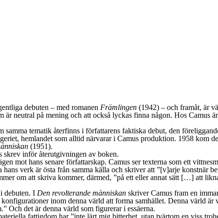
gentliga debuten – med romanen
Främlingen
(1942) – och framåt, är vä
som är neutral på mening och att också lyckas finna någon. Hos Camus är 
m samma tematik återfinns i författarens faktiska debut, den föreligga
Algeriet, hemlandet som alltid närvarar i Camus produktion. 1958 kom d
människan
(1951).
s skrev inför återutgivningen av boken.
en mot hans senare författarskap. Camus ser texterna som ett vittnesmål 
la hans verk är östa från samma källa och skriver att ”[v]arje konstnär b
mer om att skriva kommer, därmed, ”på ett eller annat sätt […] att lik
i debuten. I
Den revolterande människan
skriver Camus fram en imman
na konfigurationer inom denna värld att forma samhället. Denna värld är 
m.” Och det är denna värld som figurerar i essäerna.
teriella fattigdom har ”inte lärt mig bitterhet, utan tvärtom en viss tr