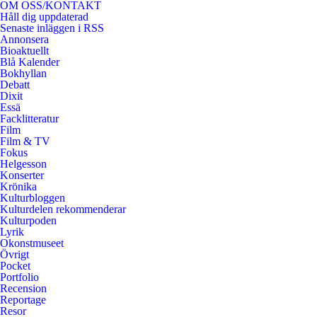
OM OSS/KONTAKT
Håll dig uppdaterad
Senaste inläggen i RSS
Annonsera
Bioaktuellt
Blå Kalender
Bokhyllan
Debatt
Dixit
Essä
Facklitteratur
Film
Film & TV
Fokus
Helgesson
Konserter
Krönika
Kulturbloggen
Kulturdelen rekommenderar
Kulturpoden
Lyrik
Okonstmuseet
Övrigt
Pocket
Portfolio
Recension
Reportage
Resor