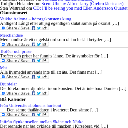
Torbjörn Helander
om
Scen: Ubu av Alfred Jarry (Örebro länsteater)
Sten Wistrand
om
CD: I’ll be seeing you med Ellen Andersson Quartet
Okonstmuseet
Veikko Aaltona – hötorgskonstens kung
Äntligen! Långt efter att jag egentligen slutat samla på okonst […]
Merchandise
Merchandise är ett engelskt ord som rätt och slätt betyder […]
Troféer och priser
Troféer och priser har funnits länge. De är symboler för […]
Mat
Alla livsmedel används inte till att äta. Det finns mat […]
Djurdelar
Det förekommer djurdelar inom konsten. Det är inte bara Damien […]
Blå Kalender
Från Universitetsholmens horisont
Den sämre thailändaren i kvarteret Den sämre […]
Inifrån flyttkarusellen mellan Skåne och Närke
Det regnade när jag cyklade till macken i Kirseberg vid […]