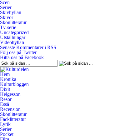
Scen
Serier
Skivhyllan
Skivor
Skönlitteratur
Tv-serie
Uncategorized
Utställningar
Videohyllan
Senaste Kommentarer i RSS
Följ oss på Twitter
Hitta oss på Facebook
Hem
Krönika
Kulturbloggen
Dixit
Helgesson
Resor
Essä
Recension
Skönlitteratur
Facklitteratur
Lyrik
Serier
Pocket
Film