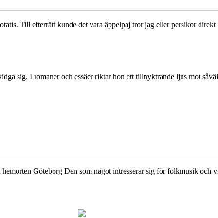
is. Till efterrätt kunde det vara äppelpaj tror jag eller persikor direkt
idga sig. I romaner och essäer riktar hon ett tillnyktrande ljus mot såv
i hemorten Göteborg Den som något intresserar sig för folkmusik och 