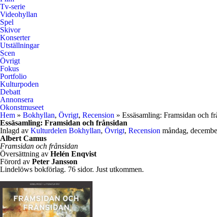
Tv-serie
Videohyllan
Spel
Skivor
Konserter
Utställningar
Scen
Övrigt
Fokus
Portfolio
Kulturpoden
Debatt
Annonsera
Okonstmuseet
Hem
»
Bokhyllan
,
Övrigt
,
Recension
» Essäsamling: Framsidan och fr
Essäsamling: Framsidan och frånsidan
Inlagd av
Kulturdelen
Bokhyllan
,
Övrigt
,
Recension
måndag, decembe
Albert Camus
Framsidan och frånsidan
Översättning av
Helén Enqvist
Förord av
Peter Jansson
Lindelöws bokförlag. 76 sidor. Just utkommen.