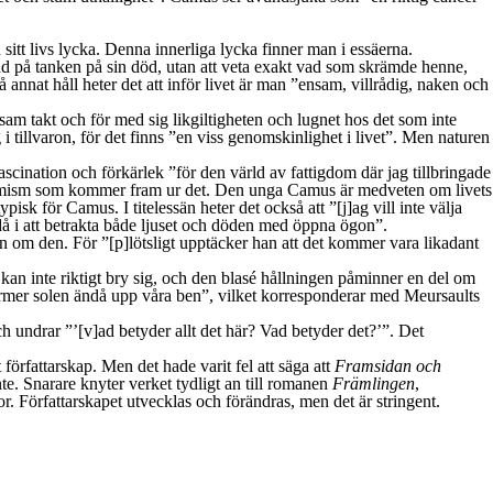
n sitt livs lycka. Denna innerliga lycka finner man i essäerna.
nad på tanken på sin död, utan att veta exakt vad som skrämde henne,
nnat håll heter det att inför livet är man ”ensam, villrådig, naken och
sam takt och för med sig likgiltigheten och lugnet hos det som inte
 i tillvaron, för det finns ”en viss genomskinlighet i livet”. Men naturen
fascination och förkärlek ”för den värld av fattigdom där jag tillbringade
 optimism som kommer fram ur det. Den unga Camus är medveten om livets
pisk för Camus. I titelessän heter det också att ”[j]ag vill inte välja
ändå i att betrakta både ljuset och döden med öppna ögon”.
n om den. För ”[p]lötsligt upptäcker han att det kommer vara likadant
kan inte riktigt bry sig, och den blasé hållningen påminner en del om
ärmer solen ändå upp våra ben”, vilket korresponderar med Meursaults
ch undrar ”’[v]ad betyder allt det här? Vad betyder det?’”. Det
författarskap. Men det hade varit fel att säga att
Framsidan och
te. Snarare knyter verket tydligt an till romanen
Främlingen
,
or. Författarskapet utvecklas och förändras, men det är stringent.