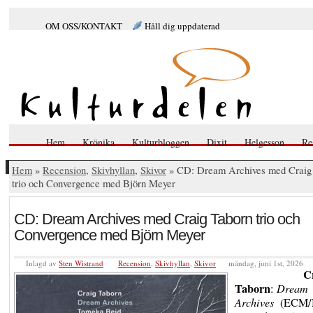
OM OSS/KONTAKT
Håll dig uppdaterad
Hem
Krönika
Kulturbloggen
Dixit
Helgesson
Re
Hem
»
Recension
,
Skivhyllan
,
Skivor
» CD: Dream Archives med Craig
trio och Convergence med Björn Meyer
CD: Dream Archives med Craig Taborn trio och
Convergence med Björn Meyer
Inlagd av
Sten Wistrand
Recension
,
Skivhyllan
,
Skivor
måndag, juni 1st, 2026
C
Taborn
:
Dream
Archives
(ECM/N