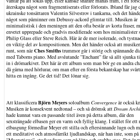
väntar på att sökas upp, eller kanske snarare manas fram, i ett försö
återskapa något som fragmentiserats eller förlorats. Ibland får jag 
ukrainske tonsättaren Valentin Silvestrov i tankarna, och det hände
något som påminner om Debussy-ackord glimtar till. Musiken är
minimalistisk i den meningen att den ofta består av korta fraser, 
envetet upprepade och gradvis modifierade som hos minimalister
Philip Glass eller Steve Reich. Här är de mer isolerade, och tystna
en viktig del av kompositionen. Men det händer också att musiken
Ches Smiths
runt, som när
trummor går i störig och spännande di
med Taborns piano. Med avslutande ”Enchant” får så allt sjunka t
in i drömarkivet. Det här är ett album som man bör ge en andra ch
då gärna med hörlurar, om man efter en första bekantskap har svårt
hitta en ingång. Ge det tid! Det lönar sig.
Björn Meyers
Att klassificera
soloalbum
Convergence
är också kn
Musiken är konsekvent nedtonad – och så drömsk att
Dream Archi
hade kunnat vara en passande titel även på detta album, där den
sexsträngade elbasen ger en varm och fyllig klang. I stället för ett
elbasgung förmedlar Meyer ett stilla och eftersinnande lugn och m
ett meditativt och atmosfärrikt ljudlandskap, när han inte, som på