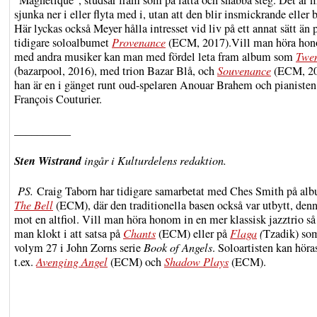
”Magnetique”, studsar fram som på lätta och snabba steg. Det är m
sjunka ner i eller flyta med i, utan att den blir insmickrande eller 
Här lyckas också Meyer hålla intresset vid liv på ett annat sätt än 
tidigare soloalbumet
Provenance
(ECM, 2017).Vill man höra ho
med andra musiker kan man med fördel leta fram album som
Twe
(bazarpool, 2016), med trion Bazar Blå, och
Souvenance
(ECM, 20
han är en i gänget runt oud-spelaren Anouar Brahem och pianisten
François Couturier.
__________
Sten Wistrand
ingår i Kulturdelens redaktion.
PS.
Craig Taborn har tidigare samarbetat med Ches Smith på al
The Bell
(ECM), där den traditionella basen också var utbytt, den
mot en altfiol. Vill man höra honom in en mer klassisk jazztrio så
man klokt i att satsa på
Chants
(ECM) eller på
Flaga
(
Tzadik) so
volym 27 i John Zorns serie
Book of Angels
. Soloartisten kan höra
t.ex.
Avenging Angel
(ECM) och
Shadow Plays
(ECM).