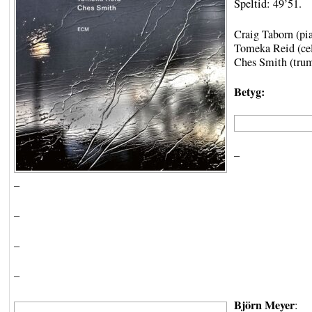
Speltid: 49’51.
Craig Taborn (pi
Tomeka Reid (cel
Ches Smith (tru
Betyg:
–
–
–
–
–
Björn Meyer
: