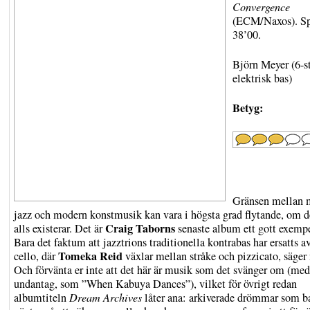
Convergence
(ECM/Naxos). Sp
38’00.
Björn Meyer (6-s
elektrisk bas)
Betyg:
Gränsen mellan 
jazz och modern konstmusik kan vara i högsta grad flytande, om 
Craig Taborns
alls existerar. Det är
senaste album ett gott exempe
Bara det faktum att jazztrions traditionella kontrabas har ersatts a
Tomeka Reid
cello, där
växlar mellan stråke och pizzicato, säger
Och förvänta er inte att det här är musik som det svänger om (med
undantag, som ”When Kabuya Dances”), vilket för övrigt redan
albumtiteln
Dream Archives
låter ana: arkiverade drömmar som b