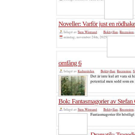
Noveller: Varför just en rödha
Inlagd av
Sten Wistrand
Bokhyllan
,
Recension
måndag, november 24th, 2025
omfång 6
Inlagd av
Kulturdelen
Bokhyllan
,
Recension
,
S
Det är inte kul att vara så h
potential men sedd som en s
Bok: Fantasmagorier av Stefan 
Inlagd av
Sten Wistrand
Bokhyllan
,
Recension
Fantasmagorier för höstligt
Dramatik: Tragedi