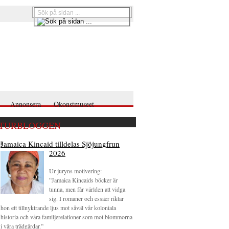
Annonsera
Okonstmuseet
TURBLOGGEN
Jamaica Kincaid tilldelas Sjöjungfrun
2026
Ur juryns motivering:
”Jamaica Kincaids böcker är
tunna, men får världen att vidga
sig. I romaner och essäer riktar
hon ett tillnyktrande ljus mot såväl vår koloniala
historia och våra familjerelationer som mot blommorna
i våra trädgårdar.”