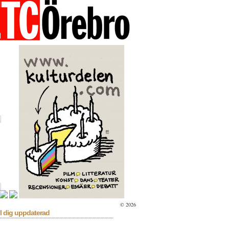
© 2026
l dig uppdaterad
sera
Bioaktuellt
Blå Kalender