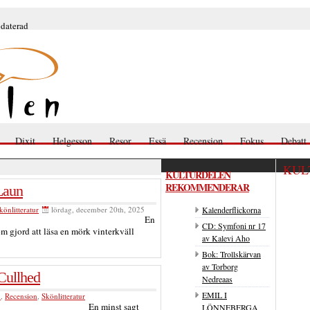
pdaterad
Dixit
Helgesson
Resor
Essä
Recension
Fokus
Debatt
KUL
KULTURDELEN
REKOMMENDERAR
Laun
könlitteratur
lördag, december 20th, 2025
Kalenderflickorna
En
CD: Symfoni nr 17
om gjord att läsa en mörk vinterkväll
av Kalevi Aho
Bok: Trollskärvan
av Torborg
Cullhed
Nedreaas
EMIL I
n
,
Recension
,
Skönlitteratur
En minst sagt
LÖNNEBERGA