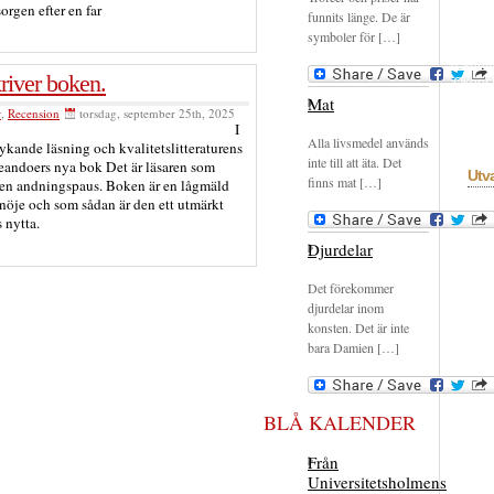
Bokhyl
sorgen efter en far
funnits länge. De är
Film
F
symboler för […]
Krönik
rekom
river boken.
Okons
Mat
Recen
r
,
Recension
torsdag, september 25th, 2025
Skivhy
I
Uncate
Alla livsmedel används
ykande läsning och kvalitetslitteraturens
inte till att äta. Det
 Leandoers nya bok Det är läsaren som
Utv
finns mat […]
en andningspaus. Boken är en lågmäld
a nöje och som sådan är den ett utmärkt
 nytta.
Djurdelar
Det förekommer
djurdelar inom
konsten. Det är inte
bara Damien […]
BLÅ KALENDER
Från
Universitetsholmens