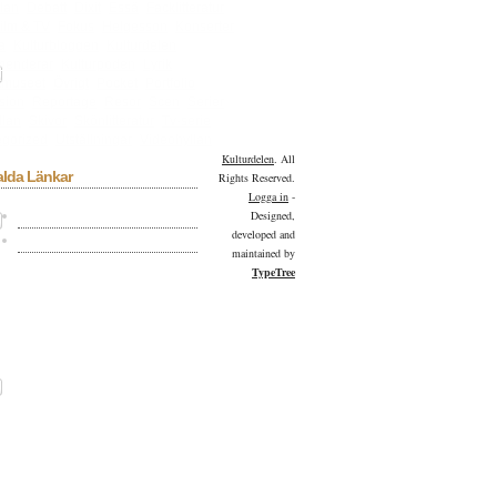
lan
Debatt
Dixit
Essä
Facklitteratur
ilm & TV
Fokus
Helgesson
Konserter
a
Kulturbloggen
Kulturdelen
menderar
Kulturpoden
Lyrik
tmuseet
Övrigt
Pocket
Portfolio
sion
Reportage
Resor
Scen
Serier
llan
Skivor
Skönlitteratur
Tv-serie
gorized
Utställningar
Videohyllan
Kulturdelen
. All
alda Länkar
Rights Reserved.
Logga in
-
Kulturdelen på Facebook
Designed,
developed and
Kulturdelen på Twitter
maintained by
TypeTree