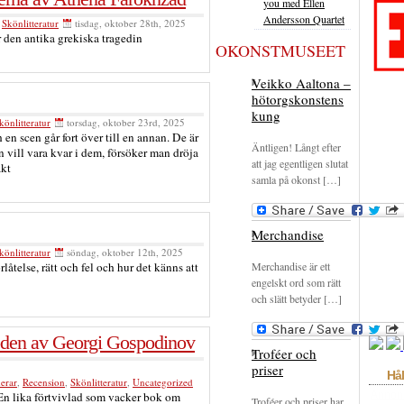
you med Ellen
Andersson Quartet
,
Skönlitteratur
tisdag, oktober 28th, 2025
den antika grekiska tragedin
OKONSTMUSEET
Veikko Aaltona –
hötorgskonstens
kung
könlitteratur
torsdag, oktober 23rd, 2025
en scen går fort över till en annan. De är
Äntligen! Långt efter
vill vara kvar i dem, försöker man dröja
att jag egentligen slutat
akt
samla på okonst […]
Merchandise
könlitteratur
söndag, oktober 12th, 2025
åtelse, rätt och fel och hur det känns att
Merchandise är ett
engelskt ord som rätt
och slätt betyder […]
öden av Georgi Gospodinov
Troféer och
priser
Hål
erar
,
Recension
,
Skönlitteratur
,
Uncategorized
Annon
En lika förtvivlad som vacker bok om
Troféer och priser har