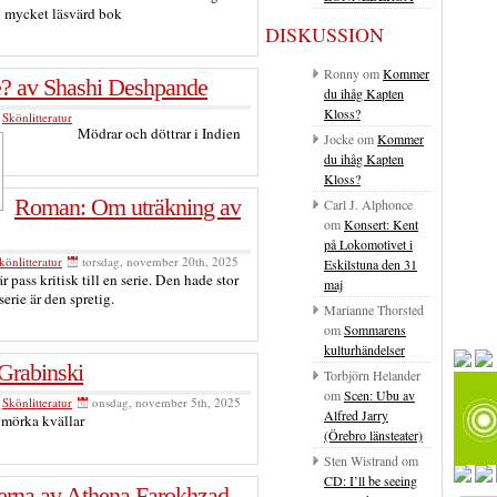
mycket läsvärd bok
DISKUSSION
Ronny
om
Kommer
ke? av Shashi Deshpande
du ihåg Kapten
Kloss?
,
Skönlitteratur
Mödrar och döttrar i Indien
Jocke
om
Kommer
du ihåg Kapten
Kloss?
Roman: Om uträkning av
Carl J. Alphonce
om
Konsert: Kent
på Lokomotivet i
könlitteratur
torsdag, november 20th, 2025
Eskilstuna den 31
är pass kritisk till en serie. Den hade stor
maj
erie är den spretig.
Marianne Thorsted
om
Sommarens
kulturhändelser
Grabinski
Torbjörn Helander
om
Scen: Ubu av
,
Skönlitteratur
onsdag, november 5th, 2025
Alfred Jarry
 mörka kvällar
(Örebro länsteater)
Sten Wistrand
om
CD: I’ll be seeing
erna av Athena Farokhzad