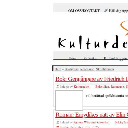
OM OSS/KONTAKT
Håll dig up
Hem
Krönika
Kulturbloggen
Hem
»
Bokhyllan
,
Recension
,
Skönlitteratur
Bok: Gengångare av Friedrich 
Inlagd av
Kulturdelen
Bokhyllan
,
Recension
,
S
väl berättad spökhistoria s
Roman: Eurydikes natt av Elin 
Inlagd av
Agneta Wistrand Rosendal
Bokhylla
fredag, december 12th, 2025