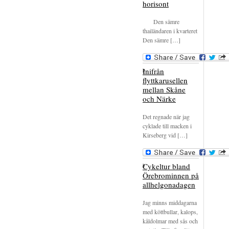
horisont
Den sämre
thailändaren i kvarteret
Den sämre […]
Inifrån
flyttkarusellen
mellan Skåne
och Närke
Det regnade när jag
cyklade till macken i
Kirseberg vid […]
Cykeltur bland
Örebrominnen på
allhelgonadagen
Jag minns middagarna
med köttbullar, kalops,
kåldolmar med sås och