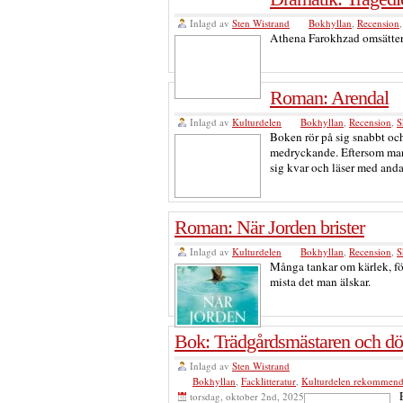
Inlagd av
Sten Wistrand
Bokhyllan
,
Recension
Athena Farokhzad omsätter 
Roman: Arendal
Inlagd av
Kulturdelen
Bokhyllan
,
Recension
,
S
Boken rör på sig snabbt och 
medryckande. Eftersom man 
sig kvar och läser med and
Roman: När Jorden brister
Inlagd av
Kulturdelen
Bokhyllan
,
Recension
,
S
Många tankar om kärlek, förl
mista det man älskar.
Bok: Trädgårdsmästaren och d
Inlagd av
Sten Wistrand
Bokhyllan
,
Facklitteratur
,
Kulturdelen rekommend
torsdag, oktober 2nd, 2025